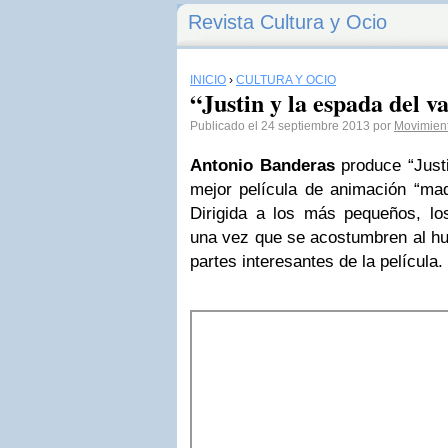
Revista Cultura y Ocio
INICIO
›
CULTURA Y OCIO
“Justin y la espada del v
Publicado el 24 septiembre 2013 por
Movimien
Antonio Banderas
produce “Justi
mejor película de animación “mad
Dirigida a los más pequeños, los
una vez que se acostumbren al hum
partes interesantes de la película.