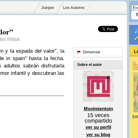
Juegos
Los Autores
alor”
toin
@dpcal
n y la espada del valor”, la
L
Denunciar
e in spain” hasta la fecha.
EL
Sobre el autor
 adultos sabrán disfrutarla
DÍ
or infantil y descubran las
Movimientoin
15
veces
Est
compartido
ver su perfil
ver su blog