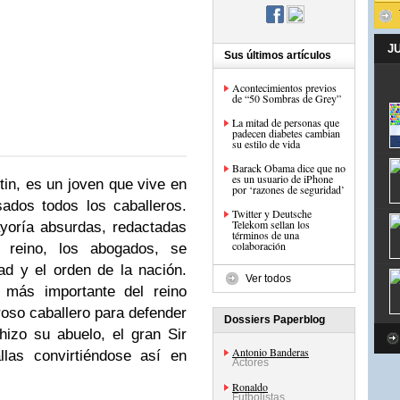
J
Sus últimos artículos
Acontecimientos previos
de “50 Sombras de Grey”
La mitad de personas que
padecen diabetes cambian
su estilo de vida
Barack Obama dice que no
es un usuario de iPhone
stin, es un joven que vive en
por ‘razones de seguridad’
ados todos los caballeros.
Twitter y Deutsche
Telekom sellan los
yoría absurdas, redactadas
términos de una
colaboración
 reino, los abogados, se
d y el orden de la nación.
Ver todos
 más importante del reino
roso caballero para defender
Dossiers Paperblog
 hizo su abuelo, el gran Sir
Antonio Banderas
llas convirtiéndose así en
Actores
Ronaldo
Futbolistas