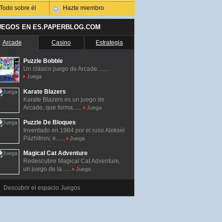
Todo sobre él
Hazte miembro
UEGOS EN ES.PAPERBLOG.COM
Arcade
Casino
Estrategia
Puzzle Bobble
Un clásico juego de Arcade. ......
Juega
Karate Blazers
Karate Blazers es un juego de
Arcade, que forma......
Juega
Puzzle De Bloques
Inventado en 1984 por el ruso Alekséi
Pázhitnov, e......
Juega
Magical Cat Adventure
Redescubre Magical Cat Adventure,
un juego de la......
Juega
Descubrir el espacio Juegos