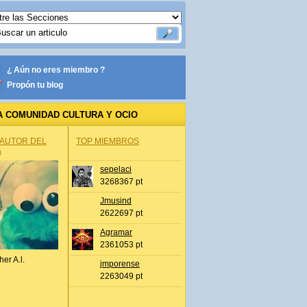
¿ Aún no eres miembro ?
Propón tu blog
A COMUNIDAD CULTURA Y OCIO
 AUTOR DEL
TOP MIEMBROS
A
sepelaci
3268367 pt
Jmusind
2622697 pt
Agramar
2361053 pt
her A.l.
jmporense
2263049 pt