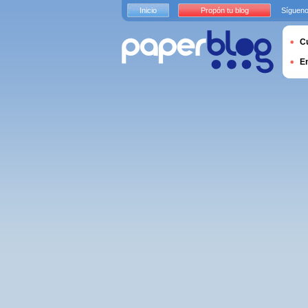
Inicio
Propón tu blog
Sígueno
Cu
E