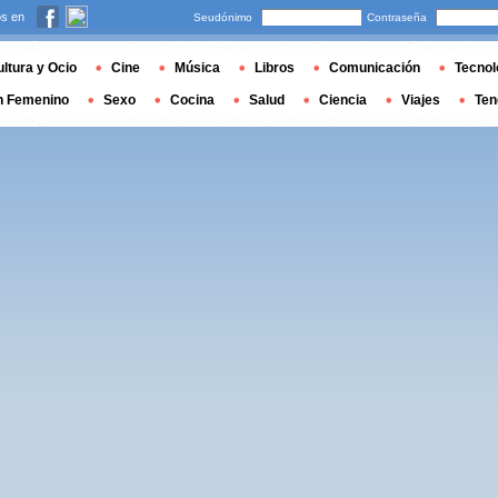
s en
Seudónimo
Contraseña
ltura y Ocio
Cine
Música
Libros
Comunicación
Tecnol
n Femenino
Sexo
Cocina
Salud
Ciencia
Viajes
Ten