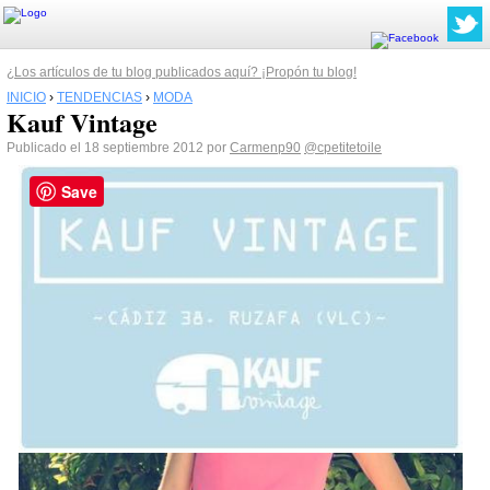
¿Los artículos de tu blog publicados aquí? ¡Propón tu blog!
INICIO
›
TENDENCIAS
›
MODA
Kauf Vintage
Publicado el 18 septiembre 2012 por
Carmenp90
@cpetitetoile
Save