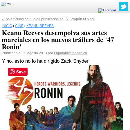
¿Los artículos de tu blog publicados aquí? ¡Propón tu blog!
INICIO
›
CINE
›
KEANU REEVES
Keanu Reeves desempolva sus artes
marciales en los nuevos tráilers de '47
Ronin'
Publicado el 29 agosto 2013 por
Lapalomitamecanica
Y no, ésto no lo ha dirigido Zack Snyder
Save