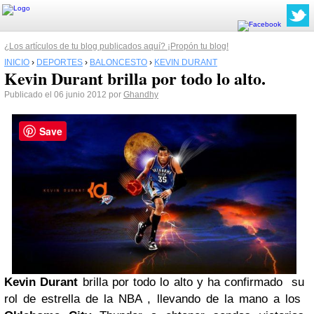
¿Los artículos de tu blog publicados aquí? ¡Propón tu blog!
INICIO
›
DEPORTES
›
BALONCESTO
›
KEVIN DURANT
Kevin Durant brilla por todo lo alto.
Publicado el 06 junio 2012 por
Ghandhy
Save
Kevin Durant
brilla por todo lo alto y ha confirmado su
rol de estrella de la NBA , llevando de la mano a los