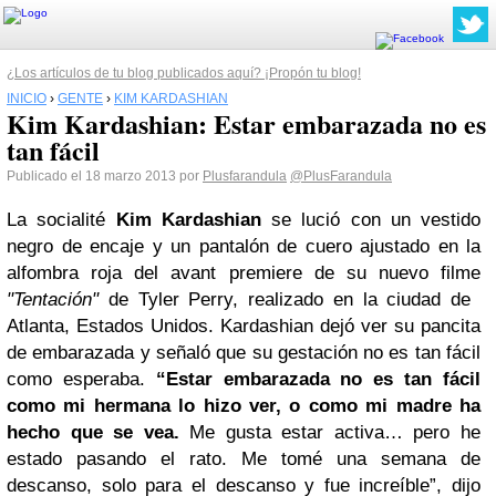
¿Los artículos de tu blog publicados aquí? ¡Propón tu blog!
INICIO
›
GENTE
›
KIM KARDASHIAN
Kim Kardashian: Estar embarazada no es
tan fácil
Publicado el 18 marzo 2013 por
Plusfarandula
@PlusFarandula
La socialité
Kim Kardashian
se lució con un vestido
negro de encaje y un pantalón de cuero ajustado en la
alfombra roja del avant premiere de su nuevo filme
"Tentación"
de Tyler Perry, realizado en la ciudad de
Atlanta, Estados Unidos.
Kardashian dejó ver su pancita
de embarazada y señaló que su gestación no es tan fácil
como esperaba.
“Estar embarazada no es tan fácil
como mi hermana lo hizo ver, o como mi madre ha
hecho que se vea.
Me gusta estar activa… pero he
estado pasando el rato. Me tomé una semana de
descanso, solo para el descanso y fue increíble”, dijo