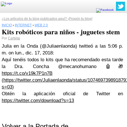
¿Los artículos de tu blog publicados aquí? ¡Propón tu blog!
INICIO
›
INTERNET
›
WEB 2.0
Kits robóticos para niños - juguetes stem
Por
Cartetai
Julia en la Onda (@Juliaenlaonda) twitteó a las 5:06 p.
m. on lun., dic. 17, 2018:
Aquí tenéis todos lo kits que ha recomendado esta tarde
la Dra. Concha @mecanohumano 🤖🎁
https://t.co/v19k7P1n7B
(
https://twitter.com/Juliaenlaonda/status/10746973989187
s=03
)
Obtén la aplicación oficial de Twitter en
https://twitter.com/download?s=13
Volver a la Portada de