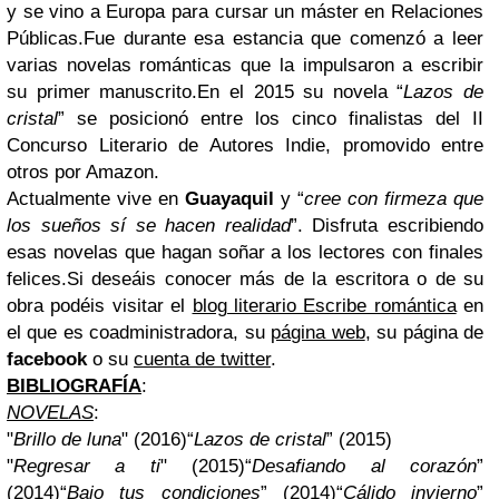
y se vino a Europa para cursar un máster en Relaciones
Públicas.Fue durante esa estancia que comenzó a leer
varias novelas románticas que la impulsaron a escribir
su primer manuscrito.En el 2015 su novela “
Lazos de
cristal
” se posicionó entre los cinco finalistas del II
Concurso Literario de Autores Indie, promovido entre
otros por Amazon.
Actualmente vive en
Guayaquil
y “
cree con firmeza que
los sueños sí se hacen realidad
”. Disfruta escribiendo
esas novelas que hagan soñar a los lectores con finales
felices.Si deseáis conocer más de la escritora o de su
obra podéis visitar el
blog literario Escribe romántica
en
el que es coadministradora, su
página web
, su página de
facebook
o su
cuenta de twitter
.
BIBLIOGRAFÍA
:
NOVELAS
:
"
Brillo de luna
" (2016)“
Lazos de cristal
” (2015)
"
Regresar a ti
" (2015)“
Desafiando al corazón
”
(2014)“
Bajo tus condiciones
” (2014)“
Cálido invierno
”