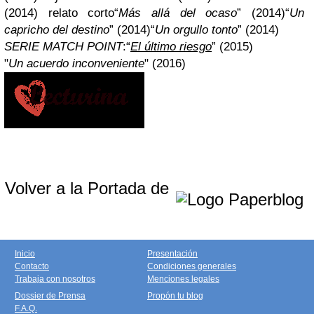
(2014) relato corto“
Más allá del ocaso
” (2014)“
Un
capricho del destino
” (2014)“
Un orgullo tonto
” (2014)
SERIE MATCH POINT
:“
El último riesgo
” (2015)
"
Un acuerdo inconveniente
" (2016)
Volver a la Portada de
Inicio
Presentación
Contacto
Condiciones generales
Trabaja con nosotros
Menciones legales
Dossier de Prensa
Propón tu blog
F.A.Q.