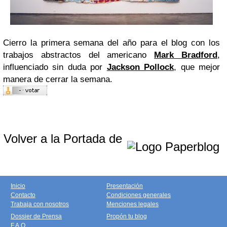
Cierro la primera semana del año para el blog con los
trabajos abstractos del americano
Mark Bradford
,
influenciado sin duda por
Jackson Pollock
, que mejor
manera de cerrar la semana.
Volver a la Portada de
Inicio
Presentación
Contacto
Condiciones generales
Trabaja con nosotros
Menciones legales
Dossier de Prensa
Propón tu blog
F.A.Q.