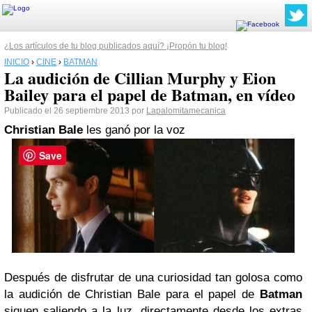
¿Los artículos de tu blog publicados aquí? ¡Propón tu blog!
INICIO
›
CINE
›
BATMAN
La audición de Cillian Murphy y Eion
Bailey para el papel de Batman, en vídeo
Publicado el 26 septiembre 2013 por
Lapalomitamecanica
Christian Bale
les ganó por la voz
Save
Después de disfrutar de una curiosidad tan golosa como
la audición de Christian Bale para el papel de
Batman
siguen saliendo a la luz, directamente desde los extras