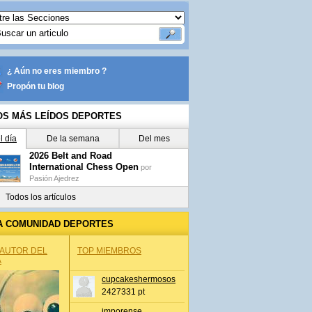
¿ Aún no eres miembro ?
Propón tu blog
OS MÁS LEÍDOS DEPORTES
l día
De la semana
Del mes
2026 Belt and Road
International Chess Open
por
Pasión Ajedrez
Todos los artículos
A COMUNIDAD DEPORTES
 AUTOR DEL
TOP MIEMBROS
A
cupcakeshermosos
2427331 pt
jmporense