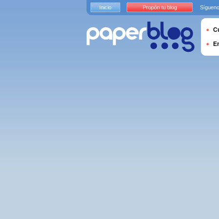
Inicio
Propón tu blog
Sígueno
Cu
E