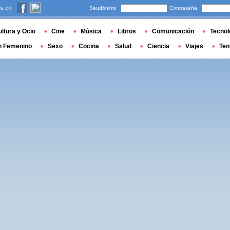
s en
Seudónimo
Contraseña
ltura y Ocio
Cine
Música
Libros
Comunicación
Tecnol
n Femenino
Sexo
Cocina
Salud
Ciencia
Viajes
Ten