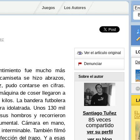
Juegos
Los Autores
ez
L
Ver el artículo original
De
Denunciar
ntimiento fue mucho más
Sobre el autor
 camiseta se hizo abrazos,
z, pudo contarse en cifras.
máquina de coser llegaron a
kilos. La bandera futbolera
L
a idolatrada. Unos 130 mil
Santiago Tuñez
EL
 sus hombros y recorrieron
DÍ
85
veces
umental. Cámara en mano,
compartido
 interminable. También filmó
ver su perfil
nfección del
trapo
. Y a esas
ver su blog