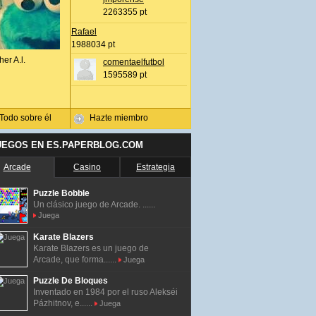
2263355 pt
Rafael
1988034 pt
her A.l.
comentaelfutbol
1595589 pt
Todo sobre él
Hazte miembro
UEGOS EN ES.PAPERBLOG.COM
Arcade
Casino
Estrategia
Puzzle Bobble
Un clásico juego de Arcade. ......
Juega
Karate Blazers
Karate Blazers es un juego de
Arcade, que forma......
Juega
Puzzle De Bloques
Inventado en 1984 por el ruso Alekséi
Pázhitnov, e......
Juega