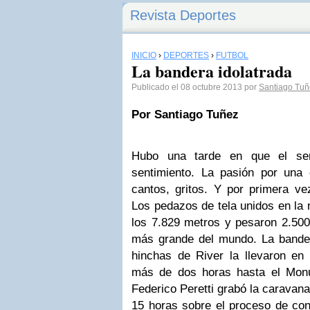
Revista Deportes
INICIO
›
DEPORTES
›
FÚTBOL
La bandera idolatrada
Publicado el 08 octubre 2013 por
Santiago Tuñ
Por Santiago Tuñez
Hubo una tarde en que el se
sentimiento. La pasión por una
cantos, gritos. Y por primera ve
Los pedazos de tela unidos en la 
los 7.829 metros y pesaron 2.500 
más grande del mundo. La bander
hinchas de River la llevaron en
más de dos horas hasta el Mon
Federico Peretti grabó la caravana
15 horas sobre el proceso de co