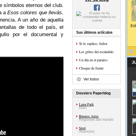
e símbolos eternos del club.
ma a
Esos colores que llevás
.
nencia. A un año de aquella
Est
ntallas de todo el país, el
Sus últimos artículos
gullo por el documental y
Te lo suplico, Señor
Los gritos del escándalo
Un día en el paraíso
J
Choque de frente
Ver todos
Dossiers Paperblog
Luna Park
Ocio
Buenos Aires
Regiones del mundo
Spot
Anuncios