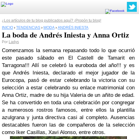
¿Los artículos de tu blog publicados aquí? ¡Propón tu blog!
INICIO
›
TENDENCIAS
›
MODA
›
ANDRÉS INIESTA
La boda de Andrés Iniesta y Anna Ortiz
Por
Ladys
Comenzamos la semana repasando todo lo que ocurrió
este pasado sábado en El Castell de Tamarit en
Tarragona!!! Allí se celebró la euroboda del año!!! y es
que Andrés Iniesta, declarado el mejor jugador de la
Eurocopa, pasó de estar celebrando la victoria con su
selección a estar celebrando su enlace matrimonial con
Anna Ortiz, madre de su hija Valeria de un añito de edad.
Se ha convertido en toda una celebración por congregar
a numerosos rostros famosos, entre ellos la plantilla
azulgrana y junta directiva casi al completo. Ausencias
destacables fueron las de compañeros de la selección
como Iker Casillas, Xavi Alonso, entre otros.