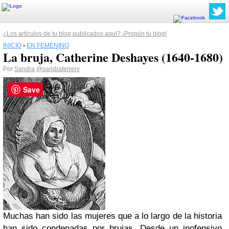
¿Los artículos de tu blog publicados aquí? ¡Propón tu blog!
INICIO
›
EN FEMENINO
La bruja, Catherine Deshayes (1640-1680)
Por
Sandra
@sandraferrerv
Save
Muchas han sido las mujeres que a lo largo de la historia
han sido condenadas por brujas. Desde un inofensivo