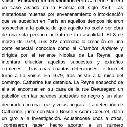
Voisin.
El asunto de los venenos
Pero Catherine no era
un caso aislado en la Francia del siglo XVII. Las
misteriosas muertes por envenenamiento o intoxicación
que se sucedían en París en aquellos tiempos hicieron
sospechar a la policía de que aquello no podía ser obra
de una sola persona ni fruto de la casualidad. El 8 de
marzo de 1679, Luis XIV ordenaba la creación de una
corte especial conocida como al
Chambre Ardente
y
dirigida por el teniente Nicolas de La Reyne, que
intentara dilucidar aquellos supuestos y extraños
crímenes.
Tras unas cuantas detenciones, le tocó el
turno a La Voisin. En 1679, tras asistir a la misa del
domingo, Catherine fue detenida. La Reyne sospechó de
ella al encontrar en su casa de la rue Beauregard un
pabellón con las paredes tapizadas de negro y un altar
1
decorado con una cruz y velas negras
.
La detención de
Catherine, junto con Marie Bosse y Adam Coeuret, daría
un giro a la investigación. Acusándose unos a otros,
“confesaron haber hecho abortar a un número