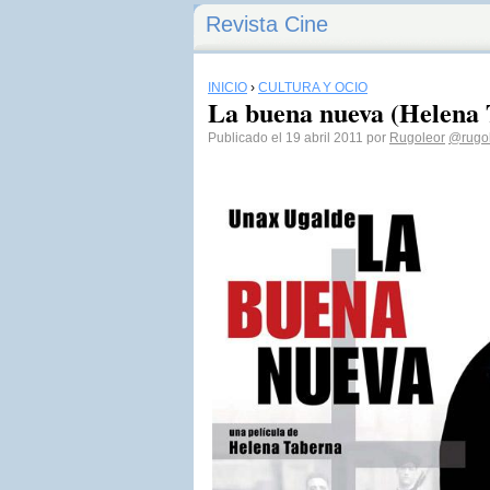
Revista Cine
INICIO
›
CULTURA Y OCIO
La buena nueva (Helena 
Publicado el 19 abril 2011 por
Rugoleor
@rugo