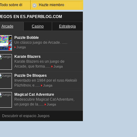
Todo sobre él
Hazte miembro
UEGOS EN ES.PAPERBLOG.COM
Arcade
Casino
Estrategia
Puzzle Bobble
Un clásico juego de Arcade. ......
Juega
Karate Blazers
Karate Blazers es un juego de
Arcade, que forma......
Juega
Puzzle De Bloques
Inventado en 1984 por el ruso Alekséi
Pázhitnov, e......
Juega
Magical Cat Adventure
Redescubre Magical Cat Adventure,
un juego de la......
Juega
Descubrir el espacio Juegos