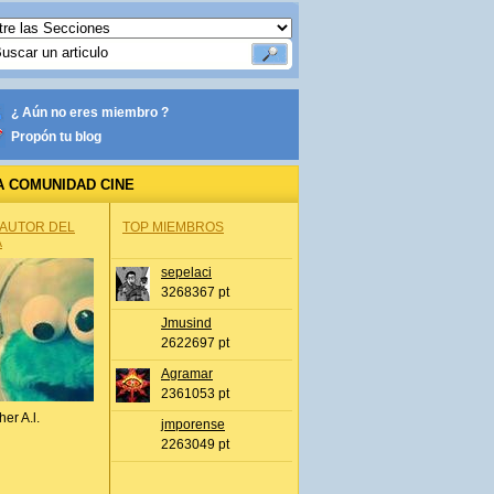
¿ Aún no eres miembro ?
Propón tu blog
A COMUNIDAD CINE
 AUTOR DEL
TOP MIEMBROS
A
sepelaci
3268367 pt
Jmusind
2622697 pt
Agramar
2361053 pt
her A.l.
jmporense
2263049 pt