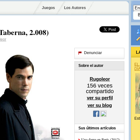
Juegos
Los Autores
Taberna, 2.008)
leor
L
Denunciar
EL
Sobre el autor
DÍ
Rugoleor
156
veces
compartido
ver su perfil
ver su blog
Est
Sus últimos artículos
Una dama en París (2012)