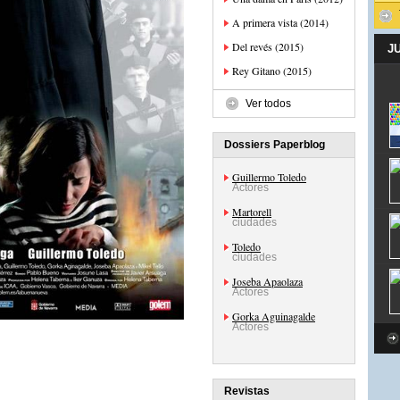
A primera vista (2014)
Del revés (2015)
J
Rey Gitano (2015)
Ver todos
Dossiers Paperblog
Guillermo Toledo
Actores
Martorell
ciudades
Toledo
ciudades
Joseba Apaolaza
Actores
Gorka Aguinagalde
Actores
Revistas