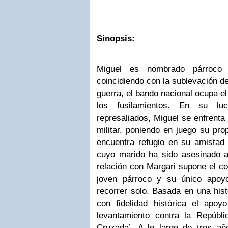
Sinopsis:
Miguel es nombrado párroco 
coincidiendo con la sublevación de
guerra, el bando nacional ocupa e
los fusilamientos. En su lu
represaliados, Miguel se enfrenta 
militar, poniendo en juego su pro
encuentra refugio en su amistad 
cuyo marido ha sido asesinado al
relación con Margari supone el co
joven párroco y su único apo
recorrer solo. Basada en una histo
con fidelidad histórica el apoyo
levantamiento contra la Repúbl
Cruzada’. A lo largo de tres añ