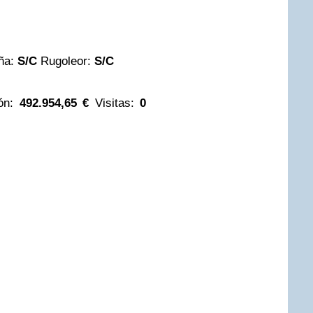
ña:
S/C
Rugoleor:
S/C
ón:
492.954,65 €
Visitas:
0