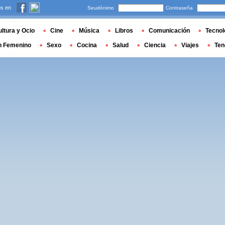
s en
Seudónimo
Contraseña
ltura y Ocio
Cine
Música
Libros
Comunicación
Tecnol
n Femenino
Sexo
Cocina
Salud
Ciencia
Viajes
Ten