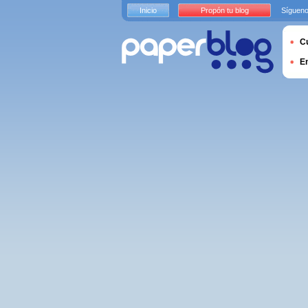
Inicio
Propón tu blog
Sígueno
Cu
E