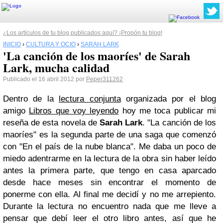
¿Los artículos de tu blog publicados aquí? ¡Propón tu blog!
INICIO
›
CULTURA Y OCIO
›
SARAH LARK
'La canción de los maoríes' de Sarah
Lark, mucha calidad
Publicado el 16 abril 2012 por
Peper311262
Dentro de la
lectura conjunta
organizada por el blog
amigo
Libros que voy leyendo
hoy me toca publicar mi
reseña de esta novela de
Sarah Lark
. "La canción de los
maoríes" es la segunda parte de una saga que comenzó
con "En el país de la nube blanca". Me daba un poco de
miedo adentrarme en la lectura de la obra sin haber leído
antes la primera parte, que tengo en casa aparcado
desde hace meses sin encontrar el momento de
ponerme con ella. Al final me decidí y no me arrepiento.
Durante la lectura no encuentro nada que me lleve a
pensar que debí leer el otro libro antes, así que he