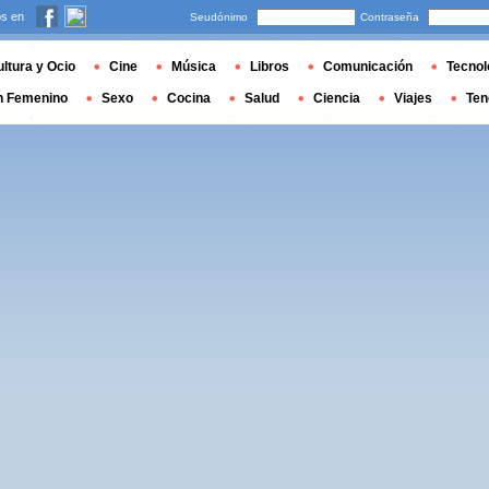
s en
Seudónimo
Contraseña
ltura y Ocio
Cine
Música
Libros
Comunicación
Tecnol
n Femenino
Sexo
Cocina
Salud
Ciencia
Viajes
Ten