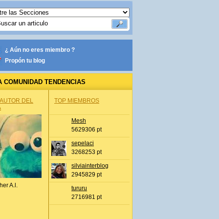
¿ Aún no eres miembro ?
Propón tu blog
A COMUNIDAD TENDENCIAS
 AUTOR DEL
TOP MIEMBROS
A
Mesh
5629306 pt
sepelaci
3268253 pt
silviainterblog
2945829 pt
her A.l.
tururu
2716981 pt