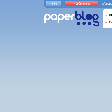
Inicio
Propón tu blog
Sígueno
Cu
E