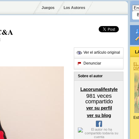
Juegos
Los Autores
 C&A
e
L
Ver el artículo original
Denunciar
EL
DÍ
Sobre el autor
Lacorunalifestyle
981
veces
compartido
ver su perfil
ver su blog
Est