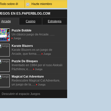
Todo sobre él
Hazte miembro
UEGOS EN ES.PAPERBLOG.COM
Arcade
Casino
Estrategia
Puzzle Bobble
Un clásico juego de Arcade. ......
Juega
Karate Blazers
Karate Blazers es un juego de
Arcade, que forma......
Juega
Puzzle De Bloques
Inventado en 1984 por el ruso Alekséi
Pázhitnov, e......
Juega
Magical Cat Adventure
Redescubre Magical Cat Adventure,
un juego de la......
Juega
Descubrir el espacio Juegos