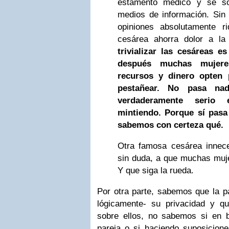
estamento médico y se so
medios de información. Sin 
opiniones absolutamente r
cesárea ahorra dolor a l
trivializar las cesáreas 
después muchas mujeres
recursos y dinero opten 
pestañear. No pasa na
verdaderamente serio
mintiendo. Porque sí pasa
sabemos con certeza qué.
Otra famosa cesárea inneces
sin duda, a que muchas muje
Y que siga la rueda.
Por otra parte, sabemos que la pa
lógicamente- su privacidad y qu
sobre ellos, no sabemos si en 
pareja o si haciendo suposicion