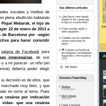
Sus últimos artículos
redes sociales y medios de
¿Qué hacer como mamá
en plena ebullición hablando
cuando te das cuenta que
tu hijo no escucha bien?
 Piqué Mebarak, el hijo de
Est
Cómo enseñar inglés a
ayer 22 de enero de 2013 a
niños pequeños
n de Barcelona por -según
Cuidado con los remedios
ctiva para hacer coincidir
caseros para tratar los
piojos
😳 Censura en Facebook
i
página de Facebook
para
por Imágenes Sexualmente
Sugerentes o Provocativas
J
eas innecesarias
, de sus
🙄😖
-y a mi parecer- un niño (en
Ver todos
rmal) debería poder elegir
Dossiers Paperblog
a decisión es de ellos, que
a marchado muy bien, y que
Shakira
Cantantes
ate en torno al tema. Pues
Meryl Streep
a cesárea por indicación
Actores
 vidas- que una cesárea
Cindy Crawford