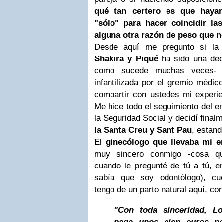
qué tan certero es que haya
"sólo" para hacer coincidir l
alguna otra razón de peso que n
Desde aquí me pregunto si la
Shakira y Piqué
ha sido una deci
como sucede muchas veces- l
infantilizada por el gremio médic
compartir con ustedes mi experi
Me hice todo el seguimiento del em
la Seguridad Social y decidí final
la Santa Creu y Sant Pau
, estand
El
ginecólogo que llevaba mi 
muy sincero conmigo -cosa qu
cuando le pregunté de tú a tú, e
sabía que soy odontólogo), cu
tengo de un parto natural aquí, co
"Con toda sinceridad, L
paga unos cien euros po