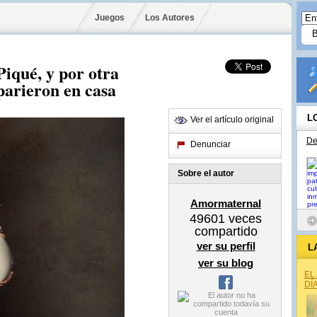
Juegos
Los Autores
Piqué, y por otra
parieron en casa
L
Ver el artículo original
De
Denunciar
Sobre el autor
Amormaternal
49601
veces
compartido
ver su perfil
L
ver su blog
EL
DÍ