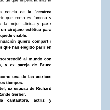
ido de que imperaría más la
a noticia de
la "cesárea
ir que como es famosa y
ca la mejor clínica y
parir
un cirujano estético para
 quede visible
.
inuación quiero compartir
s que han elegido parir en
 sorprendió al mundo con
a, y ex pareja de
Bruce
como una de las actrices
los tiempos.
del, ex esposa de
Richard
Rande Gerber.
da cantautora, actriz y