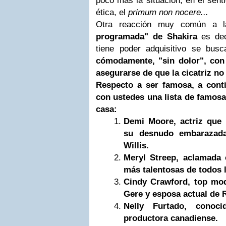
poco más la situación, en el sent
ética, el
primum non nocere...
Otra reacción muy común a l
programada" de Shakira
es dec
tiene poder adquisitivo se bus
cómodamente, "sin dolor", con 
asegurarse de que la cicatriz no
Respecto a ser famosa, a cont
con ustedes una lista de famosa
casa:
Demi Moore, actriz que
su desnudo embarazad
Willis
.
Meryl Streep, aclamada 
más talentosas de todos 
Cindy Crawford, top mo
Gere
y esposa actual de 
Nelly Furtado, conoci
productora canadiense.