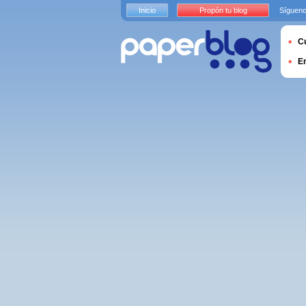
Inicio
Propón tu blog
Sígueno
Cu
E