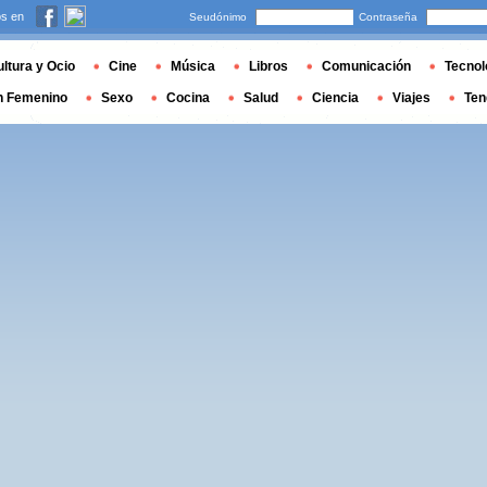
s en
Seudónimo
Contraseña
ltura y Ocio
Cine
Música
Libros
Comunicación
Tecnol
n Femenino
Sexo
Cocina
Salud
Ciencia
Viajes
Ten