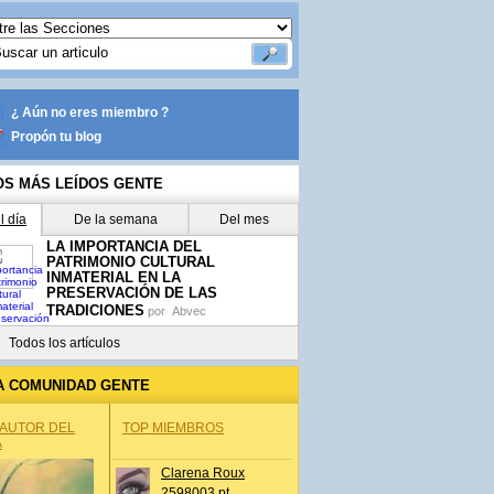
¿ Aún no eres miembro ?
Propón tu blog
OS MÁS LEÍDOS GENTE
l día
De la semana
Del mes
LA IMPORTANCIA DEL
PATRIMONIO CULTURAL
INMATERIAL EN LA
PRESERVACIÓN DE LAS
TRADICIONES
por
Abvec
Todos los artículos
A COMUNIDAD GENTE
 AUTOR DEL
TOP MIEMBROS
A
Clarena Roux
2598003 pt