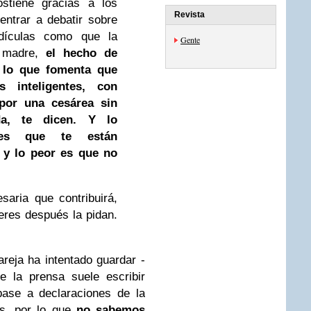
stiene gracias a los
Revista
entrar a debatir sobre
idículas como que la
Gente
a madre,
el hecho de
es lo que fomenta que
 inteligentes, con
por una cesárea sin
da, te dicen. Y lo
 es que te están
 y lo peor es que no
aria que contribuirá,
res después la pidan.
reja ha intentado guardar -
e la prensa suele escribir
base a declaraciones de la
es, por lo que
no sabemos