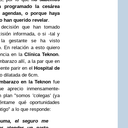
n programado la cesárea
as agendas, o porque haya
o han querido revelar
.
 decisión que han tomado
sión informada, o si -tal y
a gestante se ha visto
o. En relación a esto quiero
encia en la
Clínica Teknon
.
barazo allí, a la par que en
mente parir en el
Hospital de
o dilatada de 6cm.
embarazo en la Teknon
fue
e aprecio inmensamente-
n plan "somos 'colegas' (ya
éntame qué oportunidades
ntigo" a lo que responde:
ouma, el seguro me
r atender un parto