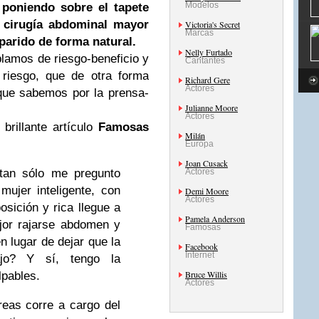
Modelos
 poniendo sobre el tapete
a cirugía abdominal mayor
Victoria's Secret
Marcas
parido de forma natural.
Nelly Furtado
lamos de riesgo-beneficio y
Cantantes
riesgo, que de otra forma
Richard Gere
Actores
que sabemos por la prensa-
Julianne Moore
Actores
brillante artículo
Famosas
Milán
Europa
Joan Cusack
 tan sólo me pregunto
Actores
ujer inteligente, con
Demi Moore
Actores
osición y rica llegue a
Pamela Anderson
jor rajarse abdomen y
Famosas
en lugar de dejar que la
Facebook
Internet
ajo? Y sí, tengo la
Bruce Willis
lpables.
Actores
reas corre a cargo del