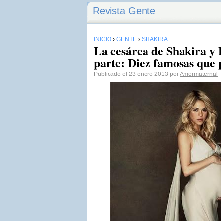
Revista Gente
INICIO
›
GENTE
›
SHAKIRA
La cesárea de Shakira y 
parte: Diez famosas que 
Publicado el 23 enero 2013 por
Amormaternal