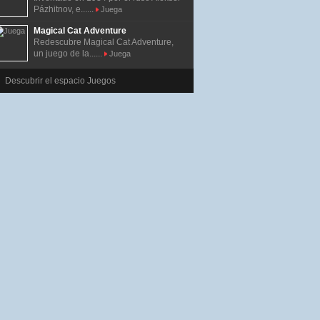
Pázhitnov, e......
Juega
Magical Cat Adventure
Redescubre Magical Cat Adventure,
un juego de la......
Juega
Descubrir el espacio Juegos