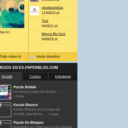
plusfarandula
1240024 pt
Tusi
945621 pt
her A.l.
Mayca Blu Azul
848829 pt
Todo sobre él
Hazte miembro
UEGOS EN ES.PAPERBLOG.COM
Arcade
Casino
Estrategia
Puzzle Bobble
Un clásico juego de Arcade. ......
Juega
Karate Blazers
Karate Blazers es un juego de
Arcade, que forma......
Juega
Puzzle De Bloques
Inventado en 1984 por el ruso Alekséi