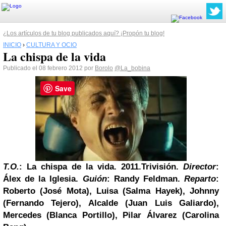
¿Los artículos de tu blog publicados aquí? ¡Propón tu blog!
INICIO
›
CULTURA Y OCIO
La chispa de la vida
Publicado el 08 febrero 2012 por
Borolo
@La_bobina
Save
T.O.
: La chispa de la vida. 2011.Trivisión.
Director
:
Álex de la Iglesia.
Guión
: Randy Feldman.
Reparto
:
Roberto (José Mota), Luisa (Salma Hayek), Johnny
(Fernando Tejero), Alcalde (Juan Luis Galiardo),
Mercedes (Blanca Portillo), Pilar Álvarez (Carolina