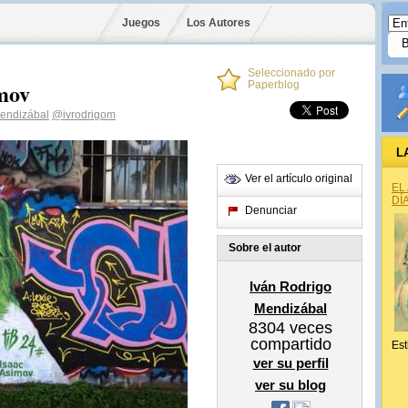
Juegos
Los Autores
Seleccionado por
imov
Paperblog
Mendizábal
@ivrodrigom
L
Ver el artículo original
EL
DÍ
Denunciar
Sobre el autor
Iván Rodrigo
Mendizábal
8304
veces
compartido
Est
ver su perfil
ver su blog