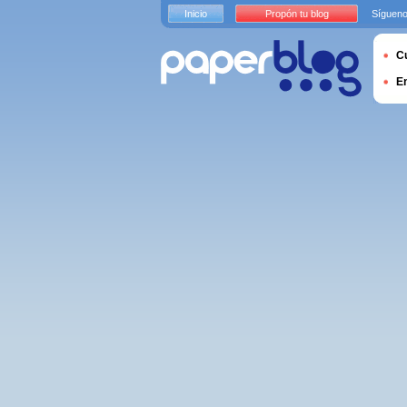
Inicio
Propón tu blog
Sígueno
Cu
E