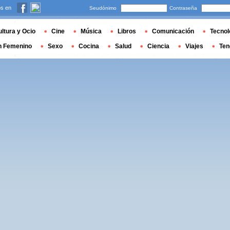
s en
Seudónimo
Contraseña
ltura y Ocio
Cine
Música
Libros
Comunicación
Tecnol
n Femenino
Sexo
Cocina
Salud
Ciencia
Viajes
Ten