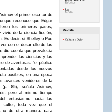
Escritor
Lee
Moda
simov el primer escritor de
 Aunque reconoce que Edgar
ieron los primeros pasos,
Revista
vivió de la ciencia ficción,
. Es decir, si Shelley o Poe
Cultura y Ocio
ver con el desarrollo de las
se dio cuenta que prevalecía
omprender las ciencias y las
o de aventuras: “el público
contadas desde los nuevos
acía posibles, en una época
os avances venideros de la
 (p. 85), señala Asimov,
ncés, pero al mismo tiempo
 del entusiasmo hacia las
 cultor, toda vez que el
icho de otra manera, para