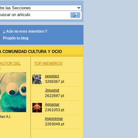
¿ Aún no eres miembro ?
Propón tu blog
A COMUNIDAD CULTURA Y OCIO
 AUTOR DEL
TOP MIEMBROS
A
sepelaci
3268367 pt
Jmusind
2622697 pt
Agramar
2361053 pt
her A.l.
jmporense
2263049 pt