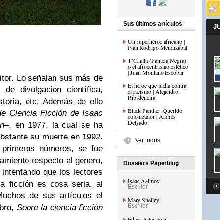
Sus últimos artículos
J
Un superhéroe africano |
Iván Rodrigo Mendizábal
T’Challa (Pantera Negra)
o el afrocentrismo estético
| Juan Montaño Escobar
ritor. Lo señalan sus más de
El héroe que lucha contra
 de divulgación científica,
el racismo | Alejandro
Ribadeneira
toria, etc. Además de ello
Black Panther: Querido
de Ciencia Ficción de Isaac
colonizador | Andrés
Delgado
on–
, en 1977, la cual se ha
obstante su muerte en 1992.
Ver todos
s primeros números, se fue
amiento respecto al género,
Dossiers Paperblog
 intentando que los lectores
Isaac Asimov
 ficción es cosa seria, al
Escritor
Muchos de sus artículos el
Mary Shelley
Escritor
ibro,
Sobre la ciencia ficción
Edgar Allan Poe