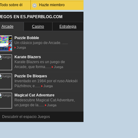
Todo sobre él
Hazte miembro
UEGOS EN ES.PAPERBLOG.COM
Arcade
Casino
Estrategia
Puzzle Bobble
Un clásico juego de Arcade. ......
Juega
Karate Blazers
Karate Blazers es un juego de
Arcade, que forma......
Juega
Puzzle De Bloques
Inventado en 1984 por el ruso Alekséi
Pázhitnov, e......
Juega
Magical Cat Adventure
Redescubre Magical Cat Adventure,
un juego de la......
Juega
Descubrir el espacio Juegos