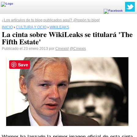
¿Los artículos de tu blog publicados aquí? ¡Propón tu blog!
INICIO
›
CULTURA Y OCIO
›
WIKILEAKS
La cinta sobre WikiLeaks se titulará 'The
Fifth Estate'
Publicado el 23 enero 2013 por
Cinexis!
@Cinexis
Save
Warner ha lanzado la primer imagen oficial de esta cinta