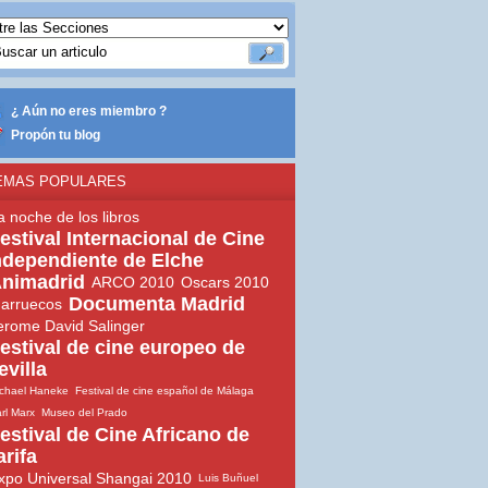
¿ Aún no eres miembro ?
Propón tu blog
EMAS POPULARES
a noche de los libros
estival Internacional de Cine
ndependiente de Elche
nimadrid
ARCO 2010
Oscars 2010
Documenta Madrid
arruecos
erome David Salinger
estival de cine europeo de
evilla
chael Haneke
Festival de cine español de Málaga
rl Marx
Museo del Prado
estival de Cine Africano de
arifa
xpo Universal Shangai 2010
Luis Buñuel