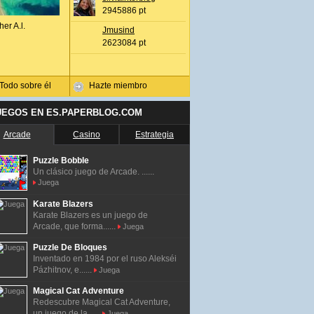
2945886 pt
her A.l.
Jmusind
2623084 pt
Todo sobre él
Hazte miembro
UEGOS EN ES.PAPERBLOG.COM
Arcade
Casino
Estrategia
Puzzle Bobble
Un clásico juego de Arcade. ......
Juega
Karate Blazers
Karate Blazers es un juego de
Arcade, que forma......
Juega
Puzzle De Bloques
Inventado en 1984 por el ruso Alekséi
Pázhitnov, e......
Juega
Magical Cat Adventure
Redescubre Magical Cat Adventure,
un juego de la......
Juega