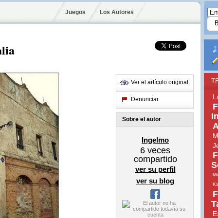
Juegos
Los Autores
lia
T
Ver el artículo original
L
Denunciar
F
I
Sobre el autor
A
M
Ingelmo
J
6
veces
F
compartido
S
ver su perfil
Mi
ver su blog
Ka
F
T
E