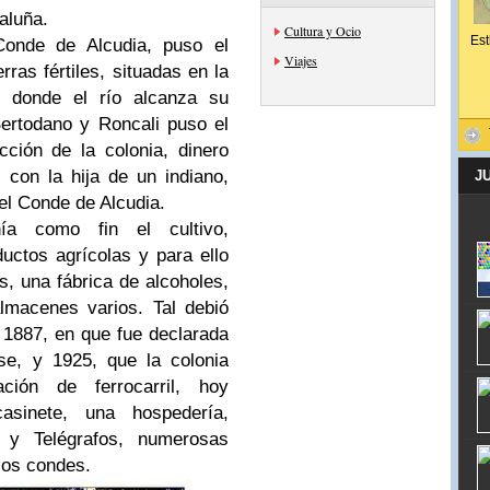
aluña.
Cultura y Ocio
Est
onde de Alcudia, puso el
Viajes
rras fértiles, situadas en la
ar donde el río alcanza su
ertodano y Roncali puso el
cción de la colonia, dinero
 con la hija de un indiano,
J
el Conde de Alcudia.
enía como fin el cultivo,
uctos agrícolas y para ello
s, una fábrica de alcoholes,
lmacenes varios. Tal debió
 1887, en que fue declarada
se, y 1925, que la colonia
ión de ferrocarril, hoy
asinete, una hospedería,
 y Telégrafos, numerosas
los condes.