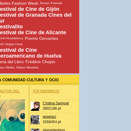
ibeles Fashion Week
Roman Polanski
estival de Cine de Gijón
estival de Granada Cines del
ur
estivalito
estival de Cine de Alicante
Premio Cervantes
chel Houellebecq
rio Vargas Llosa
estival de Cine
beroamericano de Huelva
eria del Libro
Frédéric Chopin
son Welles
Nelson Mandela
A COMUNIDAD CULTURA Y OCIO
 AUTOR DEL
TOP MIEMBROS
A
Cristina Sanjosé
3902196 pt
sepelaci
3268454 pt
silviainterblog