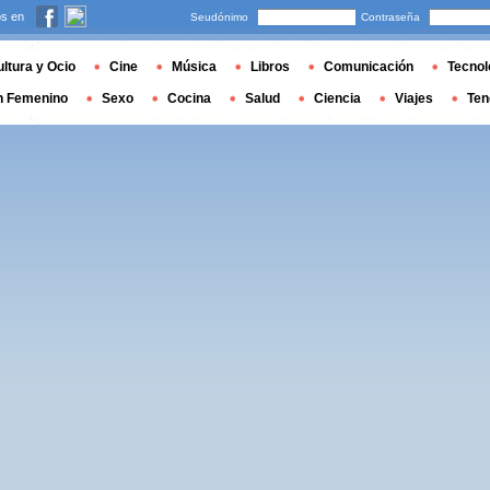
s en
Seudónimo
Contraseña
ltura y Ocio
Cine
Música
Libros
Comunicación
Tecnol
n Femenino
Sexo
Cocina
Salud
Ciencia
Viajes
Ten