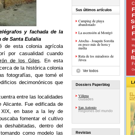
C
F
Sus últimos artículos
F
Camping de playa
S
abandonado
F
elégrafos y fachada
de la
La ascensión al Montgó
F
 de Santa Eulalia
Mi
Atocha - Joaquín Sorolla
en poco más de hora y
 de esta colonia agrícola
Ma
media
F
brí por casualidad cuando
Ruta de los miradores de
I
Jávea
erón de los Giles
. En esta
F
erca de la histórica colonia
Or
Ver todos
s fotografías, que tomé el
dificios decimonónicos que
L
Dossiers Paperblog
EL
Villena
uentra entre las localidades
DÍ
ciudades
e Alicante. Fue edificada de
San Antonio
o XIX, en base a la ley de
Regiones del mundo
buscaba fomentar el cultivo
a deshabitadas, dentro del
y tomando como modelo las
Revistas