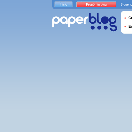
Inicio
Propón tu blog
Sígueno
Cu
E