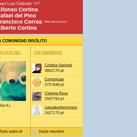
uan Luis Cebrián
23-F
lfonso Cortina
afael del Pino
rancisco Correa
Silvio Berlusconi
lberto Cortina
A COMUNIDAD INSÓLITO
 AUTOR DEL
TOP MIEMBROS
A
Cristina Sanjosé
3902175 pt
Comunicae
3757848 pt
Clarena Roux
2597793 pt
her A.l.
cupcakeshermosos
2427175 pt
Todo sobre él
Hazte miembro