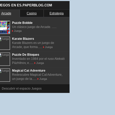
UEGOS EN ES.PAPERBLOG.COM
Arcade
Casino
Estrategia
Puzzle Bobble
Un clásico juego de Arcade. ......
Juega
Karate Blazers
Karate Blazers es un juego de
Arcade, que forma......
Juega
Puzzle De Bloques
Inventado en 1984 por el ruso Alekséi
Pázhitnov, e......
Juega
Magical Cat Adventure
Redescubre Magical Cat Adventure,
un juego de la......
Juega
Descubrir el espacio Juegos