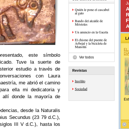
J
A
Quién le pone el cascabel
al gato
R
F
Bando del alcalde de
Móstoles
A
Un anuncio en la Gaceta
L
El chisme del puente de
Arbejal y la bicicleta de
Manolín
EL
DÍ
presentado, este símbolo
Ver todos
icado. Tuve la suerte de
terior estudio a través de
Revistas
conversaciones con Laura
Insólito
aestría, me abrió el camino
Sociedad
ara ella mi dedicatoria y
 allí donde la mayoría de
Est
dencias, desde la Naturalis
inius Secundus (23 79 d.C.),
iglos III V d.C.), hasta los