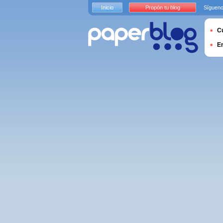
Inicio
Propón tu blog
Sígueno
Cu
E