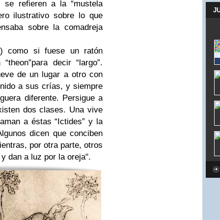
 se refieren a la “mustela
J
ro ilustrativo sobre lo que
ensaba sobre la comadreja
) como si fuese un ratón
“theon”para decir “largo”.
eve de un lugar a otro con
enido a sus crías, y siempre
uera diferente. Persigue a
xisten dos clases. Una vive
laman a éstas “Ictides” y la
Algunos dicen que conciben
ientras, por otra parte, otros
y dan a luz por la oreja".