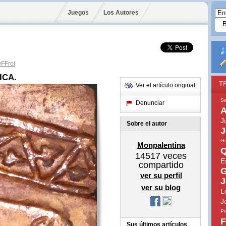
Juegos
Los Autores
FFroi
ICA.
T
Ver el artículo original
Se
Denunciar
A
J
Sobre el autor
J
Gu
Monpalentina
Q
14517
veces
E
compartido
G
ver su perfil
J
ver su blog
L
J
Pr
F
Sus últimos artículos