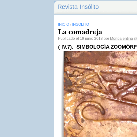
Revista Insólito
INICIO
›
INSÓLITO
La comadreja
Publicado el 19 junio 2018 por
Monpalentina
@
( IV.7). SIMBOLOGÍA ZOOMÓRF