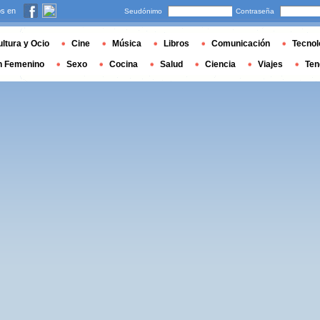
s en
Seudónimo
Contraseña
ltura y Ocio
Cine
Música
Libros
Comunicación
Tecnol
n Femenino
Sexo
Cocina
Salud
Ciencia
Viajes
Ten