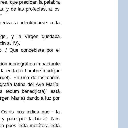
res, que predican la palabra
s, y de las profecías, a los
”
enza a identificarse a la
ngel, y la Virgen quedaba
ín s. IV).
o, / Que concebiste por el
.
ción iconográfica impactante
ada en la techumbre mudéjar
ruel). En uno de los canes
grafía latina del Ave María:
s tecum bened(icta)” está
rgen María) dando a luz por
 Osiris nos indica que " la
 y pare por la boca". Nos
do pues esta metáfora está