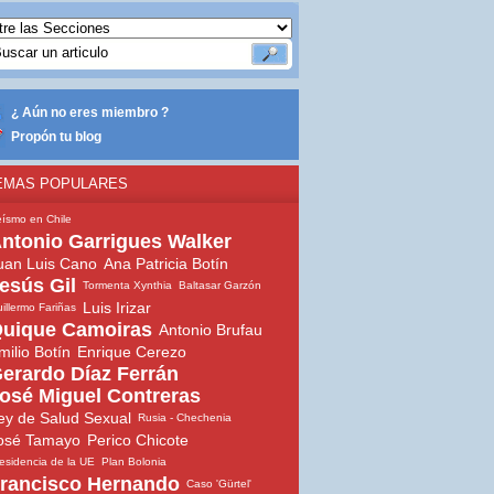
¿ Aún no eres miembro ?
Propón tu blog
EMAS POPULARES
ísmo en Chile
ntonio Garrigues Walker
uan Luis Cano
Ana Patricia Botín
esús Gil
Tormenta Xynthia
Baltasar Garzón
Luis Irizar
illermo Fariñas
uique Camoiras
Antonio Brufau
milio Botín
Enrique Cerezo
erardo Díaz Ferrán
osé Miguel Contreras
ey de Salud Sexual
Rusia - Chechenia
osé Tamayo
Perico Chicote
esidencia de la UE
Plan Bolonia
rancisco Hernando
Caso 'Gürtel'