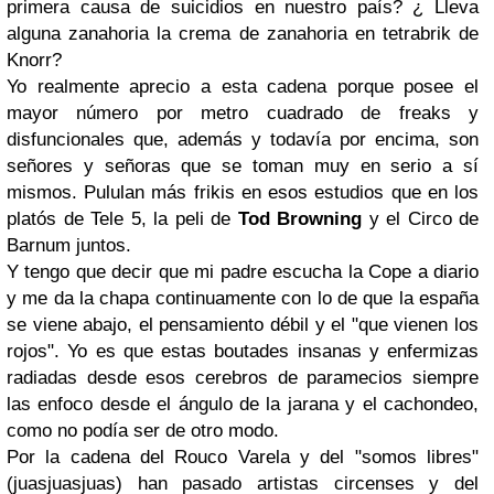
primera causa de suicidios en nuestro país? ¿ Lleva
alguna zanahoria la crema de zanahoria en tetrabrik de
Knorr?
Yo realmente aprecio a esta cadena porque posee el
mayor número por metro cuadrado de freaks y
disfuncionales que, además y todavía por encima, son
señores y señoras que se toman muy en serio a sí
mismos. Pululan más frikis en esos estudios que en los
platós de Tele 5, la peli de
Tod Browning
y el Circo de
Barnum juntos.
Y tengo que decir que mi padre escucha la Cope a diario
y me da la chapa continuamente con lo de que la españa
se viene abajo, el pensamiento débil y el "que vienen los
rojos". Yo es que estas boutades insanas y enfermizas
radiadas desde esos cerebros de paramecios siempre
las enfoco desde el ángulo de la jarana y el cachondeo,
como no podía ser de otro modo.
Por la cadena del Rouco Varela y del "somos libres"
(juasjuasjuas) han pasado artistas circenses y del