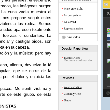
 y las paredes, el escenario
rrados, las imágenes surgen
Marx en el Soho
: La cuna vacía muestra el
J
Lo que yo tuve
, nos propone seguir estos
La Verdad
 violencia los rodea. Somos
Reprogramación
snudos aparecen totalmente
r fuerzas circundantes. La
Ver todos
nciar y castigar oídos, son
ta en la cabeza.
Dossier Paperblog
uación y la música; pero hay
Buenos Aires
Regiones del mundo
no, alienta, devuelve la fé
opular, que se nutre de la
a por el dolor y enjuicia las
Revistas
América Latina
 paces. Me sentí víctima y
Cultura y Ocio
arte de este grupo, de esta
Teatro
ONISTAS