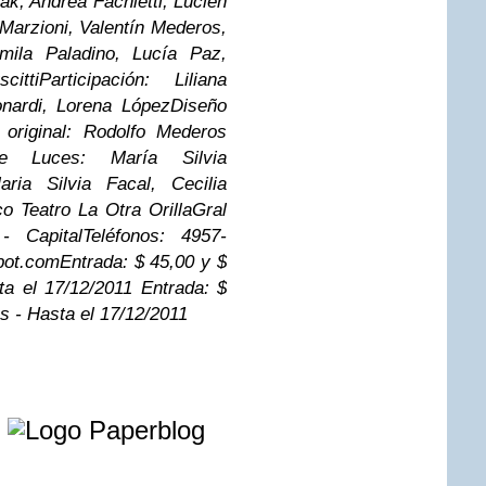
ak, Andrea Fachietti, Lucien
 Marzioni, Valentín Mederos,
amila Paladino, Lucía Paz,
itti
Participación: Liliana
onardi, Lorena López
Diseño
 original: Rodolfo Mederos
e Luces: María Silvia
aria Silvia Facal, Cecilia
co
Teatro La Otra Orilla
Gral
- Capital
Teléfonos: 4957-
spot.com
Entrada: $ 45,00 y $
sta el 17/12/2011
Entrada: $
hs - Hasta el 17/12/2011
e