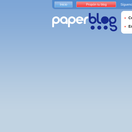
Inicio
Propón tu blog
Sígueno
Cu
E