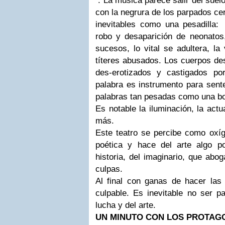
. La música parece salir del suelo
con la negrura de los parpados ce
inevitables como una pesadilla
robo y desaparición de neonatos
sucesos, lo vital se adultera, la
títeres abusados. Los cuerpos de
des-erotizados y castigados po
palabra es instrumento para sente
palabras tan pesadas como una bo
Es notable la iluminación, la act
más.
Este teatro se percibe como oxíge
poética y hace del arte algo p
historia, del imaginario, que abog
culpas.
Al final con ganas de hacer las
culpable. Es inevitable no ser p
lucha y del arte.
UN MINUTO CON LOS PROTAG