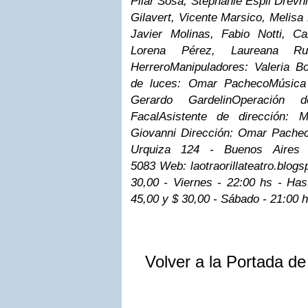
Pilar Sosa, Stephanie Espil Drevni
Gilavert, Vicente Marsico, Melisa
Javier Molinas, Fabio Notti, C
Lorena Pérez, Laureana Rusc
Herrero
Manipuladores: Valeria B
de luces: Omar Pacheco
Música
Gerardo Gardelin
Operación d
Facal
Asistente de dirección: M
Giovanni
Dirección: Omar Pache
Urquiza 124 - Buenos Aires 
5083
Web: laotraorillateatro.blog
30,00 - Viernes - 22:00 hs - Ha
45,00 y $ 30,00 - Sábado - 21:00 
Volver a la Portada d