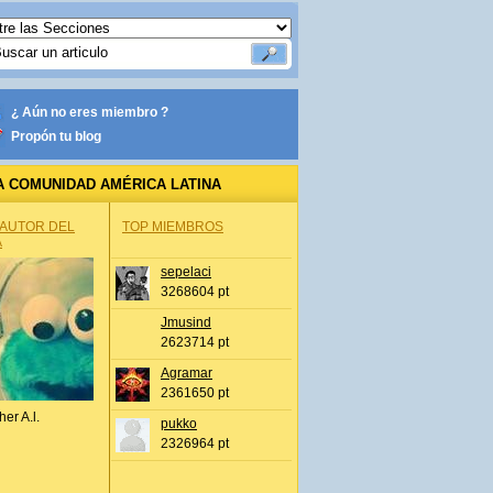
¿ Aún no eres miembro ?
Propón tu blog
A COMUNIDAD AMÉRICA LATINA
 AUTOR DEL
TOP MIEMBROS
A
sepelaci
3268604 pt
Jmusind
2623714 pt
Agramar
2361650 pt
her A.l.
pukko
2326964 pt