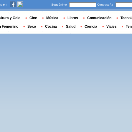
s en
Seudónimo
Contraseña
ltura y Ocio
Cine
Música
Libros
Comunicación
Tecnol
n Femenino
Sexo
Cocina
Salud
Ciencia
Viajes
Ten