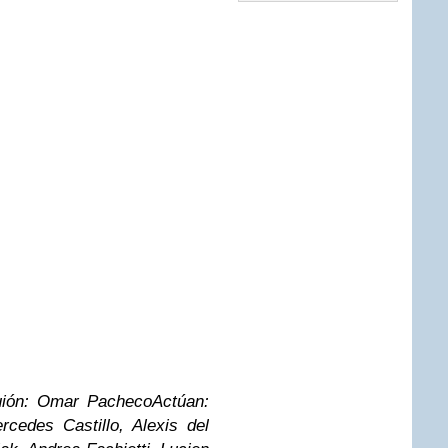
uión: Omar Pacheco
Actúan:
cedes Castillo, Alexis del