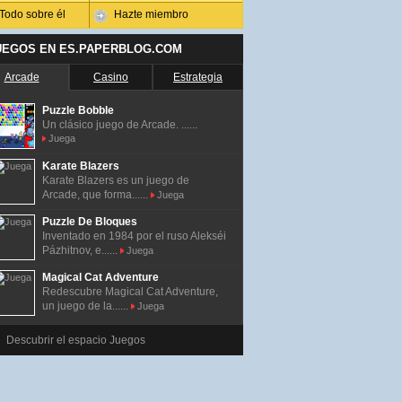
Todo sobre él
Hazte miembro
UEGOS EN ES.PAPERBLOG.COM
Arcade
Casino
Estrategia
Puzzle Bobble
Un clásico juego de Arcade. ......
Juega
Karate Blazers
Karate Blazers es un juego de
Arcade, que forma......
Juega
Puzzle De Bloques
Inventado en 1984 por el ruso Alekséi
Pázhitnov, e......
Juega
Magical Cat Adventure
Redescubre Magical Cat Adventure,
un juego de la......
Juega
Descubrir el espacio Juegos