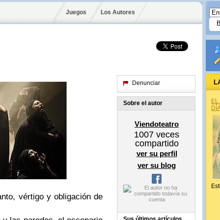
Juegos
Los Autores
L
Denunciar
EL
Sobre el autor
DÍ
Viendoteatro
1007
veces
compartido
ver su perfil
ver su blog
Est
 obligación de
Sus últimos artículos