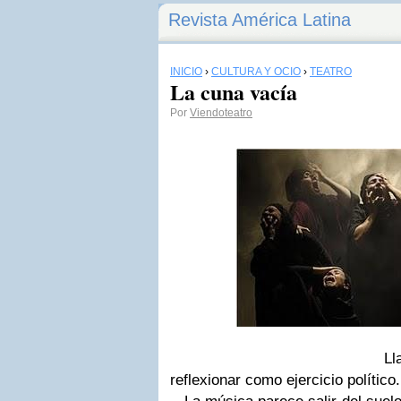
Revista América Latina
INICIO
›
CULTURA Y OCIO
›
TEATRO
La cuna vacía
Por
Viendoteatro
Llanto, vértigo y
reflexionar como ejercicio político.