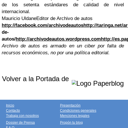
de los setenta estándares de calidad de nivel
internacional.
Mauricio Uldane
Editor de Archivo de autos
http://facebook.com/archivodeautos
http://taringa.net/
de-
autos/
http://archivodeautos.wordpress.com
http://es.p
Archivo de autos es armado en un ciber por falta de
recursos económicos, no por una política editorial.
Volver a la Portada de
Inicio
Presentación
Contacto
Condiciones generales
Trabaja con nosotros
Menciones legales
Dossier de Prensa
Propón tu blog
F.A.Q.