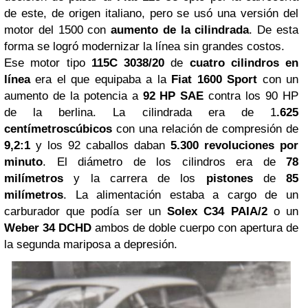
de este, de origen italiano, pero se usó una versión del
motor del 1500 con
aumento de la cilindrada
. De esta
forma se logró modernizar la línea sin grandes costos.
Ese motor tipo
115C
3038/20
de
cuatro cilindros en
línea
era el que equipaba a la
Fiat
1600 Sport
con un
aumento de la potencia a
92
HP
SAE
contra los 90 HP
de la berlina. La cilindrada era de 1
.625
centímetros
cúbicos
con una relación de compresión de
9,2:1
y los 92 caballos daban
5.300 revoluciones por
minuto
. El diámetro de los cilindros era de
78
milímetros
y la carrera de los
pistones
de
85
milímetros
. La alimentación estaba a cargo de un
carburador que podía ser un
Solex C34 PAIA/2
o un
Weber 34 DCHD
ambos de doble cuerpo con apertura de
la segunda mariposa a depresión.