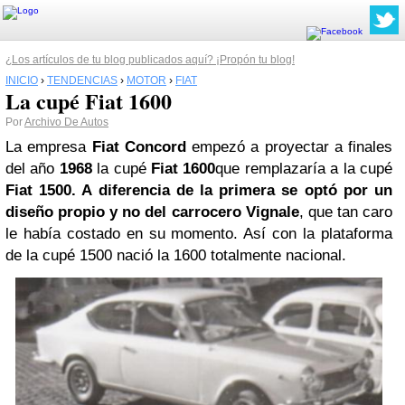
¿Los artículos de tu blog publicados aquí? ¡Propón tu blog!
INICIO
›
TENDENCIAS
›
MOTOR
›
FIAT
La cupé Fiat 1600
Por
Archivo De Autos
La empresa
Fiat
Concord
empezó a proyectar a finales
del año
1968
la cupé
Fiat 1600
que remplazaría a la cupé
Fiat 1500
. A
diferencia de la primera se optó por un
diseño propio y no del carrocero
Vignale
, que tan caro
le había costado en su momento. Así con la plataforma
de la cupé 1500 nació la 1600 totalmente nacional.