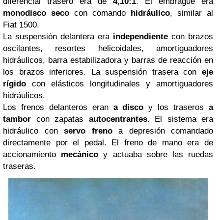
diferencial trasero era de
4,10:1
. El embrague era
monodisco seco
con comando
hidráulico
, similar al
Fiat 1500.
La suspensión delantera era
independiente
con brazos
oscilantes, resortes helicoidales, amortiguadores
hidráulicos, barra estabilizadora y barras de reacción en
los brazos inferiores. La suspensión trasera con
eje
rígido
con elásticos longitudinales y amortiguadores
hidráulicos.
Los frenos delanteros eran
a disco
y los traseros
a
tambor
con zapatas
autocentrantes
. El sistema era
hidráulico con
servo freno
a depresión comandado
directamente por el pedal. El freno de mano era de
accionamiento
mecánico
y actuaba sobre las ruedas
traseras.