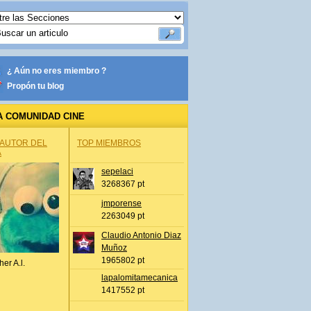
¿ Aún no eres miembro ?
Propón tu blog
A COMUNIDAD CINE
 AUTOR DEL
TOP MIEMBROS
A
sepelaci
3268367 pt
jmporense
2263049 pt
Claudio Antonio Diaz
Muñoz
1965802 pt
her A.l.
lapalomitamecanica
1417552 pt