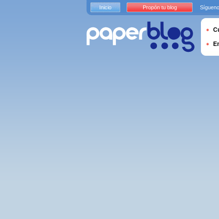
Inicio
Propón tu blog
Sígueno
Cu
E