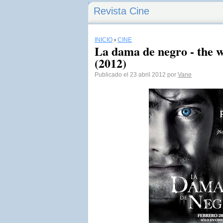
Revista Cine
INICIO
›
CINE
La dama de negro - the 
(2012)
Publicado el 23 abril 2012 por
Vane