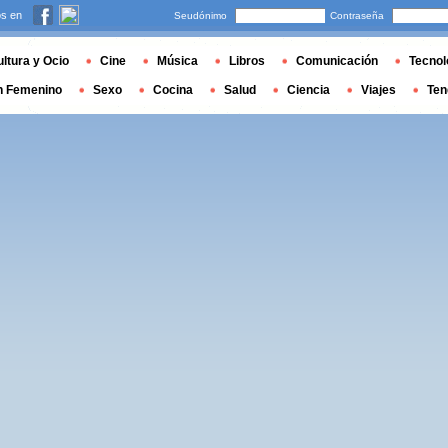
s en
Seudónimo
Contraseña
ltura y Ocio
Cine
Música
Libros
Comunicación
Tecnol
n Femenino
Sexo
Cocina
Salud
Ciencia
Viajes
Ten