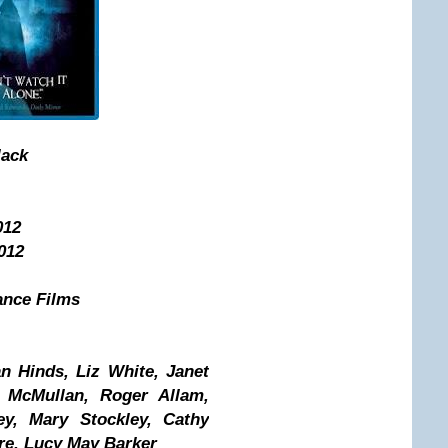
lack
012
012
ance Films
an Hinds, Liz White, Janet
 McMullan, Roger Allam,
ey, Mary Stockley, Cathy
re, Lucy May Barker