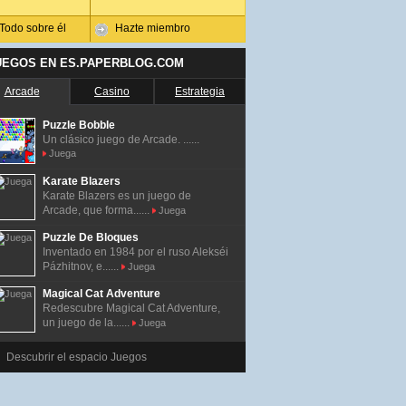
Todo sobre él
Hazte miembro
UEGOS EN ES.PAPERBLOG.COM
Arcade
Casino
Estrategia
Puzzle Bobble
Un clásico juego de Arcade. ......
Juega
Karate Blazers
Karate Blazers es un juego de
Arcade, que forma......
Juega
Puzzle De Bloques
Inventado en 1984 por el ruso Alekséi
Pázhitnov, e......
Juega
Magical Cat Adventure
Redescubre Magical Cat Adventure,
un juego de la......
Juega
Descubrir el espacio Juegos