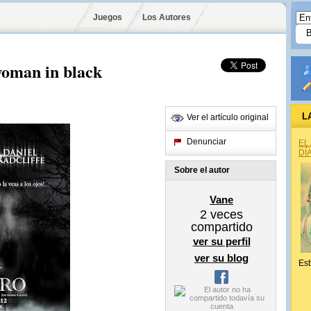
Juegos
Los Autores
woman in black
L
Ver el artículo original
Denunciar
EL
DÍ
Sobre el autor
Vane
2
veces
compartido
ver su perfil
ver su blog
Est