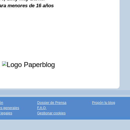
ra menores de 16 años
e
ón
Dossier de Prensa
Propón tu blog
s generales
F.A.Q.
legales
Gestionar cookies