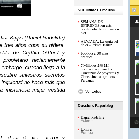
Sus últimos artículos
SEMANA DE
J
ESTRENOS, en esta
oportunidad tendremos en
cart...
hur Kipps (Daniel Radcliffe)
ATACADA, La teoría del
de tres años coon su niñera,
dolor - Primer Tráiler
eblo de Crythin Gifford y
Footloose, 30 años
después
propietario recientemente
7 Millones 290 Mil
 embargo, cuando llega a la
nuevos soles para los
Concursos de proyectos y
escubre siniestros secretos
Obras cinematográficas
Peruanas
u inquietud no hace más que
a misteriosa mujer vestida
Ver todos
.
Dossiers Paperblog
Daniel Radcliffe
Actores
Londres
Europa
e dejar de ver....Terror y