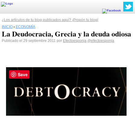
¿Los artículos de tu blog publicados aquí? ¡Propón tu blog!
INICIO
›
ECONOMÍA
La Deudocracia, Grecia y la deuda odiosa
Publicado el 29 septiembre 2011 por
Efectoesponja
@efectoesponja
Save