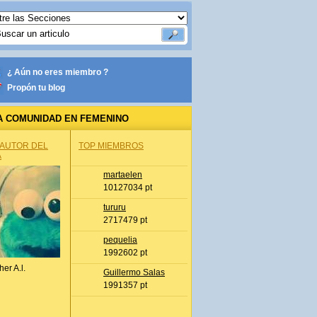
¿ Aún no eres miembro ?
Propón tu blog
A COMUNIDAD EN FEMENINO
 AUTOR DEL
TOP MIEMBROS
A
martaelen
10127034 pt
tururu
2717479 pt
pequelia
1992602 pt
her A.l.
Guillermo Salas
1991357 pt