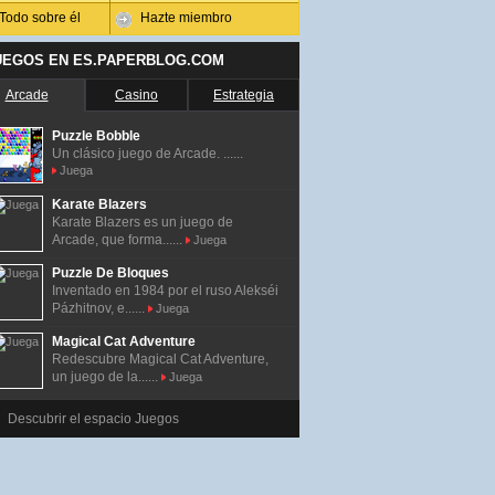
Todo sobre él
Hazte miembro
UEGOS EN ES.PAPERBLOG.COM
Arcade
Casino
Estrategia
Puzzle Bobble
Un clásico juego de Arcade. ......
Juega
Karate Blazers
Karate Blazers es un juego de
Arcade, que forma......
Juega
Puzzle De Bloques
Inventado en 1984 por el ruso Alekséi
Pázhitnov, e......
Juega
Magical Cat Adventure
Redescubre Magical Cat Adventure,
un juego de la......
Juega
Descubrir el espacio Juegos