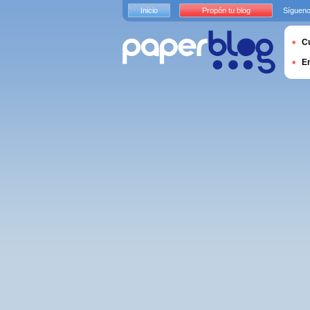
Inicio
Propón tu blog
Sígueno
Cu
E