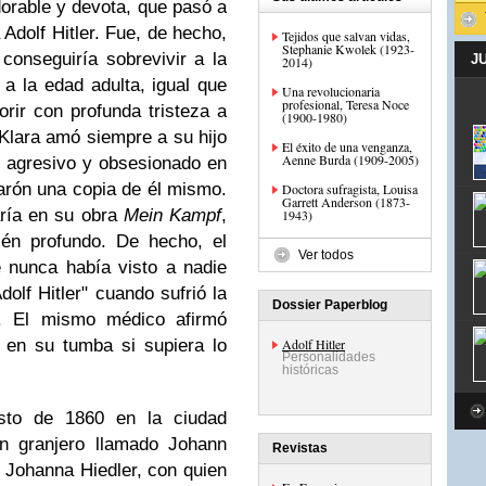
dorable y devota, que pasó a
 Adolf Hitler. Fue, de hecho,
Tejidos que salvan vidas,
Stephanie Kwolek (1923-
conseguiría sobrevivir a la
J
2014)
 a la edad adulta, igual que
Una revolucionaria
profesional, Teresa Noce
rir con profunda tristeza a
(1900-1980)
Klara amó siempre a su hijo
El éxito de una venganza,
Aenne Burda (1909-2005)
e agresivo y obsesionado en
arón una copia de él mismo.
Doctora sufragista, Louisa
Garrett Anderson (1873-
aría en su obra
Mein Kampf
,
1943)
én profundo. De hecho, el
Ver todos
 nunca había visto a nadie
dolf Hitler" cuando sufrió la
Dossier Paperblog
. El mismo médico afirmó
 en su tumba si supiera lo
Adolf Hitler
Personalidades
históricas
sto de 1860 en la ciudad
un granjero llamado Johann
Revistas
 Johanna Hiedler, con quien