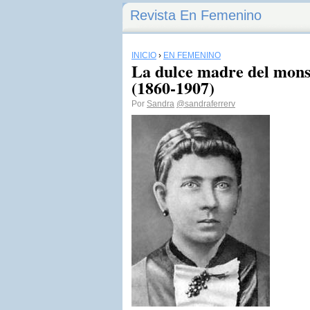
Revista En Femenino
INICIO
›
EN FEMENINO
La dulce madre del mons
(1860-1907)
Por
Sandra
@sandraferrerv