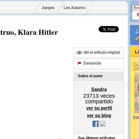
Juegos
Los Autores
truo, Klara Hitler
L
Ver el artículo original
Denunciar
EL
DÍ
Sobre el autor
Sandra
23713
veces
compartido
ver su perfil
ver su blog
Est
Sus últimos artículos