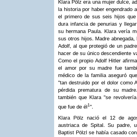
Klara Pölz era una mujer dulce, a
la historia por haber engendrado a
el primero de sus seis hijos que 
dura infancia de penurias y llegar
su hermana Paula. Klara vería mo
sus otros hijos. Madre abnegada, 
Adolf, al que protegió de un padr
hacer de su único descendiente v
Como el propio Adolf Hitler afirm
el amor por su madre fue tambi
médico de la familia aseguró que
"tan destruido por el dolor como A
pérdida prematura de su madre
también que Klara "se revolvería
1
que fue de él
".
Klara Pölz nació el 12 de ago
austriaca de Spital. Su padre, 
Baptist Pölzl se había casado con