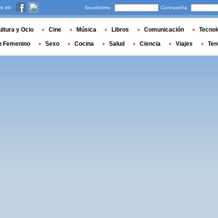
s en
Seudónimo
Contraseña
ltura y Ocio
Cine
Música
Libros
Comunicación
Tecnol
n Femenino
Sexo
Cocina
Salud
Ciencia
Viajes
Ten