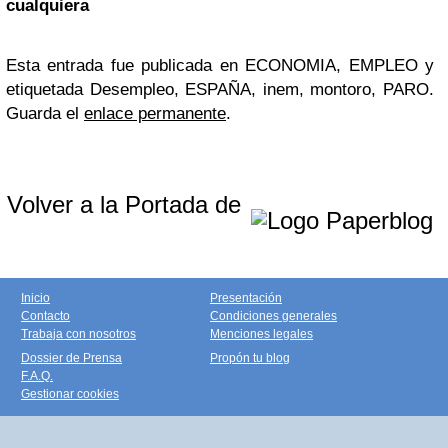
cualquiera
Esta entrada fue publicada en ECONOMIA, EMPLEO y
etiquetada Desempleo, ESPAÑA, inem, montoro, PARO.
Guarda el
enlace permanente
.
Volver a la Portada de
Inicio
Presentación
Contacto
Condiciones generales
Trabaja con nosotros
Menciones legales
Dossier de Prensa
Propón tu blog
F.A.Q.
Gestionar cookies