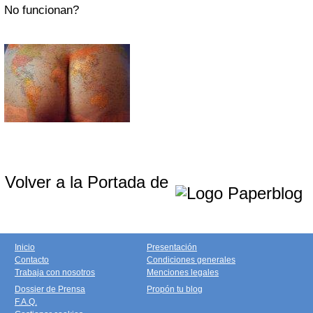
No funcionan?
Volver a la Portada de
Inicio
Presentación
Contacto
Condiciones generales
Trabaja con nosotros
Menciones legales
Dossier de Prensa
Propón tu blog
F.A.Q.