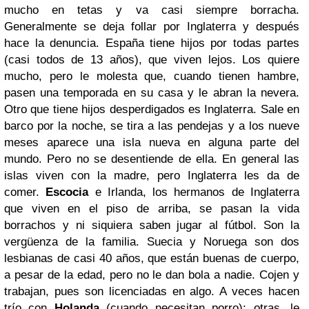
mucho en tetas y va casi siempre borracha.
Generalmente se deja follar por Inglaterra y después
hace la denuncia. España tiene hijos por todas partes
(casi todos de 13 años), que viven lejos. Los quiere
mucho, pero le molesta que, cuando tienen hambre,
pasen una temporada en su casa y le abran la nevera.
Otro que tiene hijos desperdigados es Inglaterra. Sale en
barco por la noche, se tira a las pendejas y a los nueve
meses aparece una isla nueva en alguna parte del
mundo. Pero no se desentiende de ella. En general las
islas viven con la madre, pero Inglaterra les da de
comer.
Escocia
e Irlanda, los hermanos de Inglaterra
que viven en el piso de arriba, se pasan la vida
borrachos y ni siquiera saben jugar al fútbol. Son la
vergüenza de la familia. Suecia y Noruega son dos
lesbianas de casi 40 años, que están buenas de cuerpo,
a pesar de la edad, pero no le dan bola a nadie. Cojen y
trabajan, pues son licenciadas en algo. A veces hacen
trío con
Holanda
(cuando necesitan porro); otras, le