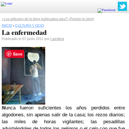
¿Los artículos de tu blog publicados aquí? ¡Propón tu blog!
INICIO
›
CULTURA Y OCIO
La enfermedad
Publicado el 07 junio 2011 por
Laesfera
Save
N
unca fueron suficientes los años perdidos entre
algodones, sin apenas salir de la casa; los rezos diarios;
las miles de horas vigilantes; las pesadillas
advirtiéndoles de todos los peligros o el celo con que fue