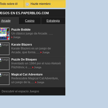
Todo sobre él
Hazte miembro
UEGOS EN ES.PAPERBLOG.COM
Arcade
Casino
Estrategia
Puzzle Bobble
Un clásico juego de Arcade. ......
Juega
Karate Blazers
Karate Blazers es un juego de
Arcade, que forma......
Juega
Puzzle De Bloques
Inventado en 1984 por el ruso Alekséi
Pázhitnov, e......
Juega
Magical Cat Adventure
Redescubre Magical Cat Adventure,
un juego de la......
Juega
Descubrir el espacio Juegos