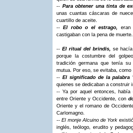
--
Para obtener una tinta de ex
unas cuantas cáscaras de nuece
cuartillo de aceite.
--
El robo o el estrago,
eran 
castigaban con la pena de muerte.
--
El ritual del brindis,
se hacía 
porque la costumbre del golpe
tradición germana que tenía su
mutua. Por eso, se evitaba, como 
--
El significado de la palabra 
quienes se dedicaban a construir i
-- Ya por aquel entonces, había
entre Oriente y Occidente, con
d
Oriente y el romano de Occidente
Carlomagno.
-- El monje
Alcuino de York
existi
inglés, teólogo, erudito y pedago