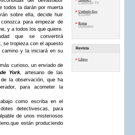
scondidas del devastador
Cadenas TV
e todos la darán por muerta
Umberto Eco
án sobre ella, decide huir
Escritor
la conozca para empezar de
Roma
ciudades
ne, y a todos los que quiere.
dad que se convertirá
 se tropieza con el apuesto
Revista
camino y la iniciará en su
Libros
 más curioso, un enviado de
 de York
, artesano de las
 de la observación, que ha
rador, para acometer la
trabajo como escriba en el
dotes detectivescas, para
ulpable de unos misteriosos
teno,que están produciendo