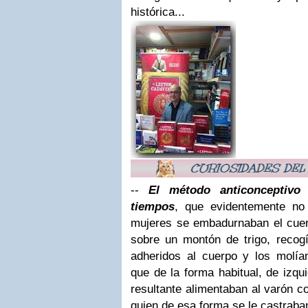
histórica...
--
El método anticonceptiv
tiempos
, que evidentemente no 
mujeres se embadurnaban el cuer
sobre un montón de trigo, recog
adheridos al cuerpo y los molía
que de la forma habitual, de izqu
resultante alimentaban al varón co
quien de esa forma se le castraban