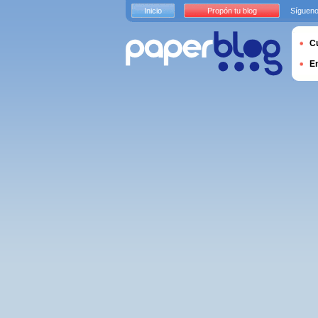
Inicio
Propón tu blog
Sígueno
Cu
E