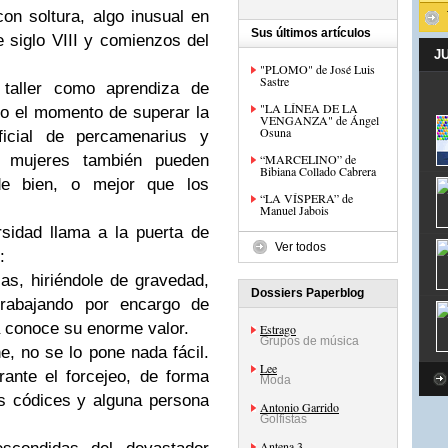
on soltura, algo inusual en
Sus últimos artículos
e siglo VIII y comienzos del
J
"PLOMO" de José Luis
Sastre
 taller como aprendiza de
"LA LÍNEA DE LA
do el momento de superar la
VENGANZA" de Ángel
Osuna
ficial de percamenarius y
s mujeres también pueden
“MARCELINO” de
Bibiana Collado Cabrera
de bien, o mejor que los
“LA VÍSPERA” de
Manuel Jabois
sidad llama a la puerta de
Ver todos
:
ias, hiriéndole de gravedad,
Dossiers Paperblog
trabajando por encargo de
a conoce su enorme valor.
Estrago
Grupos de música
, no se lo pone nada fácil.
Lee
rante el forcejeo, de forma
Moda
sus códices y alguna persona
Antonio Garrido
Golfistas
Antena 3