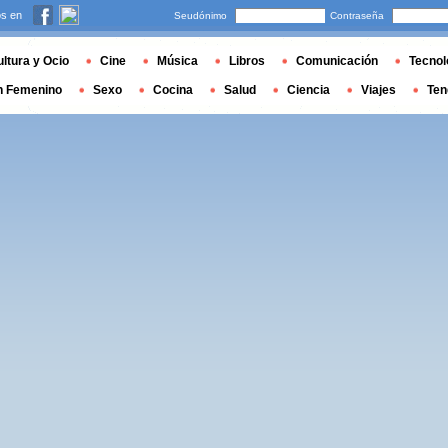
s en
Seudónimo
Contraseña
ltura y Ocio
Cine
Música
Libros
Comunicación
Tecnol
n Femenino
Sexo
Cocina
Salud
Ciencia
Viajes
Ten