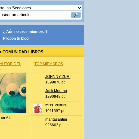
¿ Aún no eres miembro ?
Propón tu blog
A COMUNIDAD LIBROS
 AUTOR DEL
TOP MIEMBROS
A
JOHNNY ZURI
1399870 pt
Jack Moreno
1290948 pt
miss_cultura
1011597 pt
her A.l.
maritasantini
926603 pt