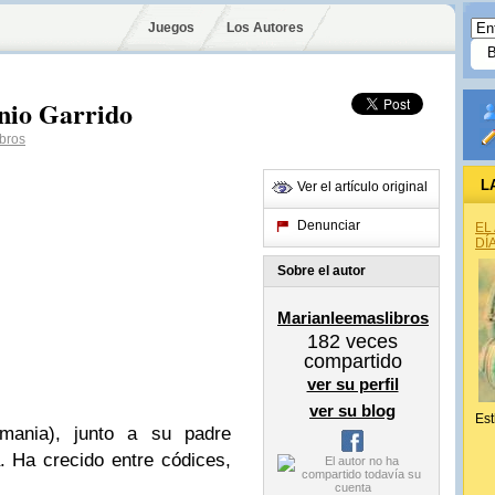
Juegos
Los Autores
io Garrido
bros
L
Ver el artículo original
Denunciar
EL
DÍ
Sobre el autor
Marianleemaslibros
182
veces
compartido
ver su perfil
ver su blog
Est
mania), junto a su padre
 Ha crecido entre códices,