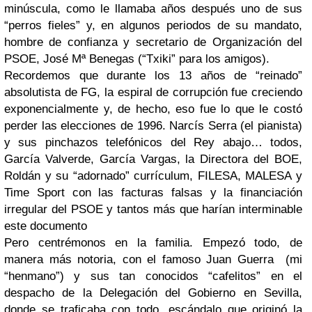
minúscula, como le llamaba años después uno de sus
“perros fieles” y, en algunos periodos de su mandato,
hombre de confianza y secretario de Organización del
PSOE, José Mª Benegas (“Txiki” para los amigos).
Recordemos que durante los 13 años de “reinado”
absolutista de FG, la espiral de corrupción fue creciendo
exponencialmente y, de hecho, eso fue lo que le costó
perder las elecciones de 1996. Narcís Serra (el pianista)
y sus pinchazos telefónicos del Rey abajo… todos,
García Valverde, García Vargas, la Directora del BOE,
Roldán y su “adornado” currículum, FILESA, MALESA y
Time Sport con las facturas falsas y la financiación
irregular del PSOE y tantos más que harían interminable
este documento
Pero centrémonos en la familia. Empezó todo, de
manera más notoria, con el famoso Juan Guerra (mi
“henmano”) y sus tan conocidos “cafelitos” en el
despacho de la Delegación del Gobierno en Sevilla,
donde se traficaba con todo, escándalo que originó la