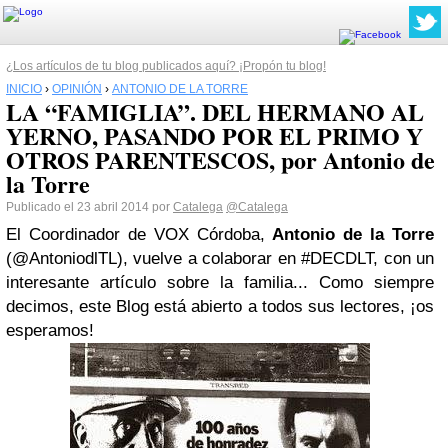
¿Los artículos de tu blog publicados aquí? ¡Propón tu blog!
INICIO
›
OPINIÓN
›
ANTONIO DE LA TORRE
LA “FAMIGLIA”. DEL HERMANO AL
YERNO, PASANDO POR EL PRIMO Y
OTROS PARENTESCOS, por Antonio de
la Torre
Publicado el 23 abril 2014 por
Catalega
@Catalega
El Coordinador de VOX Córdoba,
Antonio de la Torre
(@AntoniodlTL), vuelve a colaborar en #DECDLT, con un
interesante artículo sobre la familia... Como siempre
decimos, este Blog está abierto a todos sus lectores, ¡os
esperamos!