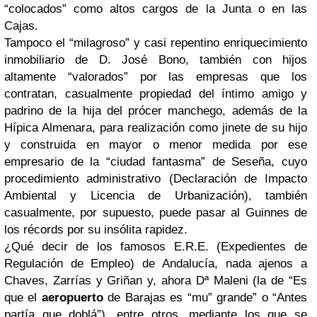
“colocados” como altos cargos de la Junta o en las
Cajas.
Tampoco el “milagroso” y casi repentino enriquecimiento
inmobiliario de D. José Bono, también con hijos
altamente “valorados” por las empresas que los
contratan, casualmente propiedad del íntimo amigo y
padrino de la hija del prócer manchego, además de la
Hípica Almenara, para realización como jinete de su hijo
y construida en mayor o menor medida por ese
empresario de la “ciudad fantasma” de Seseña, cuyo
procedimiento administrativo (Declaración de Impacto
Ambiental y Licencia de Urbanización), también
casualmente, por supuesto, puede pasar al Guinnes de
los récords por su insólita rapidez.
¿Qué decir de los famosos E.R.E. (Expedientes de
Regulación de Empleo) de Andalucía, nada ajenos a
Chaves, Zarrías y Griñan y, ahora Dª Maleni (la de “Es
que el
aeropuerto
de Barajas es “mu” grande” o “Antes
partía que doblá”), entre otros, mediante los que se