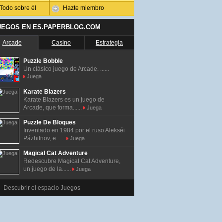
Todo sobre él
Hazte miembro
UEGOS EN ES.PAPERBLOG.COM
Arcade
Casino
Estrategia
Puzzle Bobble
Un clásico juego de Arcade. ......
Juega
Karate Blazers
Karate Blazers es un juego de
Arcade, que forma......
Juega
Puzzle De Bloques
Inventado en 1984 por el ruso Alekséi
Pázhitnov, e......
Juega
Magical Cat Adventure
Redescubre Magical Cat Adventure,
un juego de la......
Juega
Descubrir el espacio Juegos