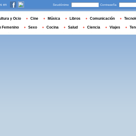
s en
Seudónimo
Contraseña
ltura y Ocio
Cine
Música
Libros
Comunicación
Tecnol
n Femenino
Sexo
Cocina
Salud
Ciencia
Viajes
Ten