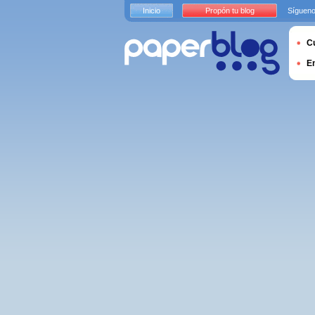
Inicio
Propón tu blog
Sígueno
Cu
E