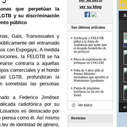
ver su blog
onas que perpetúan la
 LGTB y su discriminación
J
ento público
Sus últimos artículos
anas, Gais, Transexuales y
Jerelesgay y FELGTB
piden a la Junta de
públicamente del entramado
Andalucía que actúe ante
el despido homófobo de
dos con Expogays. A medida
un profesor
siciones, la FELGTB se ha
Mesa de experiencias de
lesbianas en COGAM
narse contraria a aquellas
ipos comerciales y el hondo
Niña de 4 años pide al
Primer Ministro
dad LGTB, profundizan la
australiano que apruebe el
Matrimonio Igualitario
en sometidas las personas
Pareja de pingüinas
lesbianas en un zoo de
Israel
nado a Federico Jiménez
década radiofónica por su
Ver todos
. Losantos es destacado por
o piensa como él. Así mismo
Revistas
a ley de identidad de género,