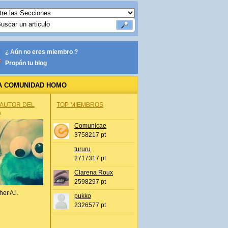
¿ Aún no eres miembro ?
Propón tu blog
A COMUNIDAD HOMO
 AUTOR DEL
TOP MIEMBROS
A
Comunicae
3758217 pt
tururu
2717317 pt
Clarena Roux
2598297 pt
her A.l.
pukko
2326577 pt