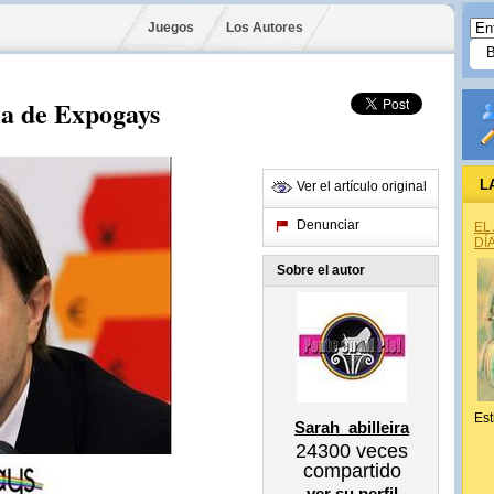
Juegos
Los Autores
a de Expogays
L
Ver el artículo original
Denunciar
EL
DÍ
Sobre el autor
Est
Sarah_abilleira
24300
veces
compartido
ver su perfil