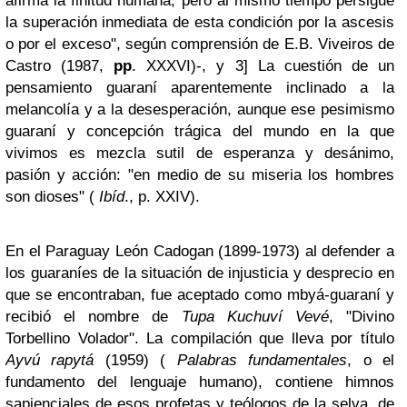
afirma la finitud humana, pero al mismo tiempo persigue
la superación inmediata de esta condición por la ascesis
o por el exceso", según comprensión de E.B. Viveiros de
Castro (1987,
pp
. XXXVI)-, y 3] La cuestión de un
pensamiento guaraní aparentemente inclinado a la
melancolía y a la desesperación, aunque ese pesimismo
guaraní y concepción trágica del mundo en la que
vivimos es mezcla sutil de esperanza y desánimo,
pasión y acción: "en medio de su miseria los hombres
son dioses" (
Ibíd
., p. XXIV).
En el Paraguay León Cadogan (1899-1973) al defender a
los guaraníes de la situación de injusticia y desprecio en
que se encontraban, fue aceptado como mbyá-guaraní y
recibió el nombre de
Tupa Kuchuví Vevé
, "Divino
Torbellino Volador". La compilación que lleva por título
Ayvú rapytá
(1959) (
Palabras fundamentales
, o el
fundamento del lenguaje humano), contiene himnos
sapienciales de esos profetas y teólogos de la selva, de