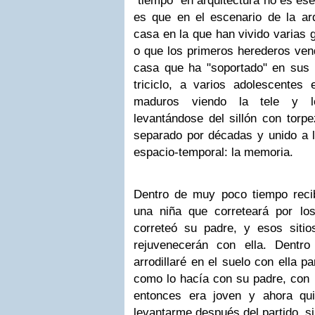
"tiempo" en arquitectura no es ese
es que en el escenario de la arq
casa en la que han vivido varias 
o que los primeros herederos vend
casa que ha "soportado" en sus p
triciclo, a varios adolescentes 
maduros viendo la tele y le
levantándose del sillón con torpe
separado por décadas y unido a l
espacio-temporal: la memoria.
Dentro de muy poco tiempo reci
una niña que correteará por lo
correteó su padre, y esos siti
rejuvenecerán con ella. Dent
arrodillaré en el suelo con ella p
como lo hacía con su padre, con l
entonces era joven y ahora qu
levantarme después del partido, si