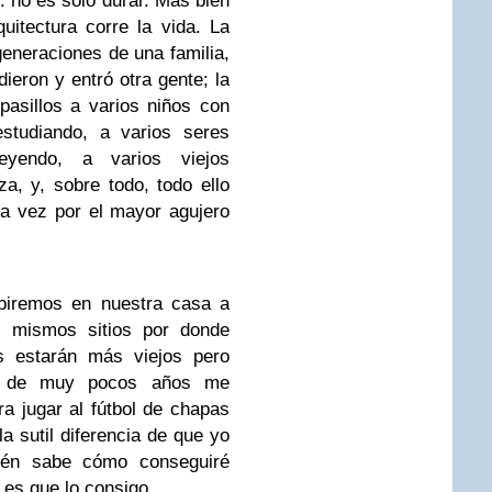
: no es solo durar. Más bien
uitectura corre la vida. La
generaciones de una familia,
ieron y entró otra gente; la
asillos a varios niños con
estudiando, a varios seres
yendo, a varios viejos
za, y, sobre todo, todo ello
a vez por el mayor agujero
biremos en nuestra casa a
s mismos sitios por donde
os estarán más viejos pero
ro de muy pocos años me
ara jugar al fútbol de chapas
a sutil diferencia de que yo
ién sabe cómo conseguiré
 es que lo consigo.