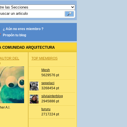
¿ Aún no eres miembro ?
Propón tu blog
A COMUNIDAD ARQUITECTURA
 AUTOR DEL
TOP MIEMBROS
A
Mesh
5629576 pt
sepelaci
3268454 pt
silviainterblog
2945886 pt
her A.l.
tururu
2717224 pt