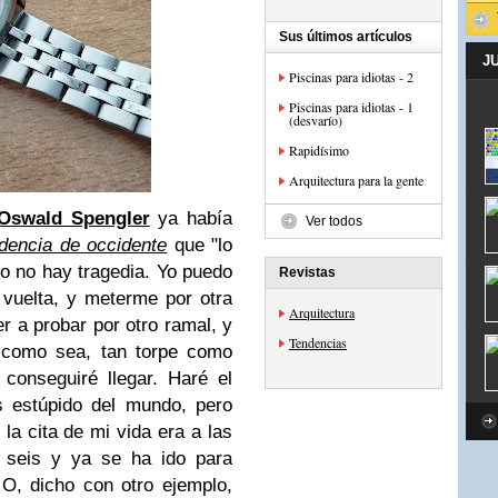
Sus últimos artículos
J
Piscinas para idiotas - 2
Piscinas para idiotas - 1
(desvarío)
Rapidísimo
Arquitectura para la gente
Oswald Spengler
ya había
Ver todos
dencia de occidente
que "lo
io no hay tragedia. Yo puedo
Revistas
a vuelta, y meterme por otra
Arquitectura
er a probar por otro ramal, y
Tendencias
 como sea, tan torpe como
conseguiré llegar. Haré el
 estúpido del mundo, pero
la cita de mi vida era a las
s seis y ya se ha ido para
O, dicho con otro ejemplo,