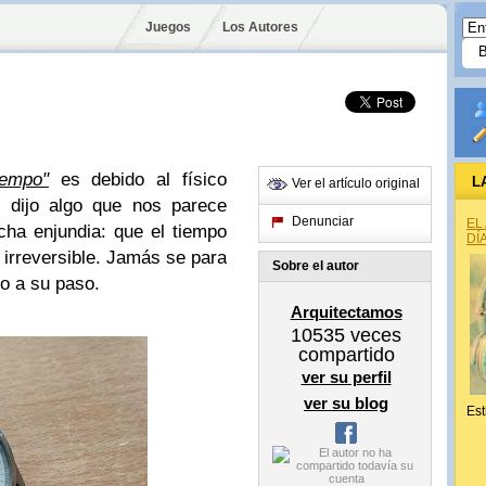
Juegos
Los Autores
iempo"
es debido al físico
L
Ver el artículo original
e dijo algo que nos parece
Denunciar
EL
ha enjundia: que el tiempo
DÍ
 irreversible. Jamás se para
Sobre el autor
do a su paso.
Arquitectamos
10535
veces
compartido
ver su perfil
ver su blog
Est