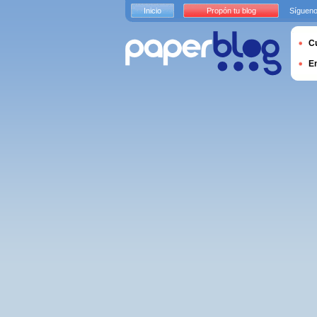
Inicio
Propón tu blog
Sígueno
Cu
E