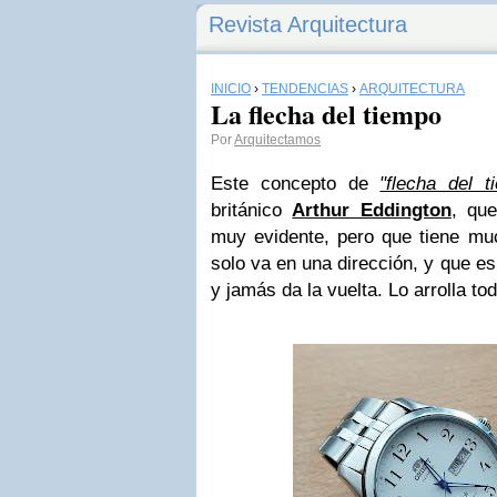
Revista Arquitectura
INICIO
›
TENDENCIAS
›
ARQUITECTURA
La flecha del tiempo
Por
Arquitectamos
Este concepto de
"flecha del t
británico
Arthur Eddington
, qu
muy evidente, pero que tiene muc
solo va en una dirección, y que es
y jamás da la vuelta. Lo arrolla to