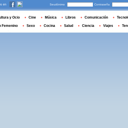
s en
Seudónimo
Contraseña
ltura y Ocio
Cine
Música
Libros
Comunicación
Tecnol
n Femenino
Sexo
Cocina
Salud
Ciencia
Viajes
Ten