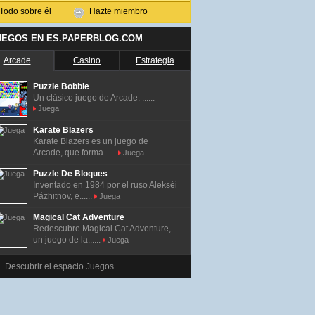
Todo sobre él
Hazte miembro
UEGOS EN ES.PAPERBLOG.COM
Arcade
Casino
Estrategia
Puzzle Bobble
Un clásico juego de Arcade. ......
Juega
Karate Blazers
Karate Blazers es un juego de
Arcade, que forma......
Juega
Puzzle De Bloques
Inventado en 1984 por el ruso Alekséi
Pázhitnov, e......
Juega
Magical Cat Adventure
Redescubre Magical Cat Adventure,
un juego de la......
Juega
Descubrir el espacio Juegos