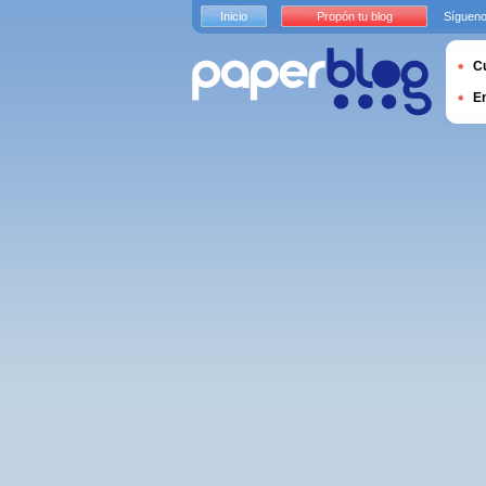
Inicio
Propón tu blog
Sígueno
Cu
E