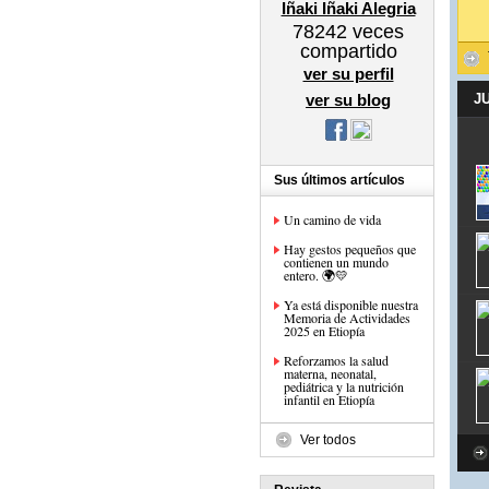
Iñaki Iñaki Alegria
78242
veces
compartido
ver su perfil
ver su blog
J
Sus últimos artículos
Un camino de vida
Hay gestos pequeños que
contienen un mundo
entero. 🌍💛
Ya está disponible nuestra
Memoria de Actividades
2025 en Etiopía
Reforzamos la salud
materna, neonatal,
pediátrica y la nutrición
infantil en Etiopía
Ver todos