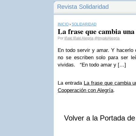
Revista Solidaridad
INICIO
›
SOLIDARIDAD
La frase que cambia una
Por
Iñaki Iñaki Alegria
@InyakiAlegria
En todo servir y amar. Y hacerlo 
no se escriben solo para ser le
vividas. “En todo amar y […]
La entrada
La frase que cambia u
Cooperación con Alegría
.
Volver a la Portada d