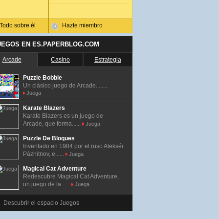
Todo sobre él
Hazte miembro
UEGOS EN ES.PAPERBLOG.COM
Arcade
Casino
Estrategia
Puzzle Bobble
Un clásico juego de Arcade. ......
Juega
Karate Blazers
Karate Blazers es un juego de
Arcade, que forma......
Juega
Puzzle De Bloques
Inventado en 1984 por el ruso Alekséi
Pázhitnov, e......
Juega
Magical Cat Adventure
Redescubre Magical Cat Adventure,
un juego de la......
Juega
Descubrir el espacio Juegos