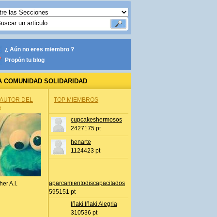
¿ Aún no eres miembro ?
Propón tu blog
A COMUNIDAD SOLIDARIDAD
 AUTOR DEL
TOP MIEMBROS
A
cupcakeshermosos
2427175 pt
henarte
1124423 pt
aparcamientodiscapacitados
her A.l.
595151 pt
Iñaki Iñaki Alegria
310536 pt