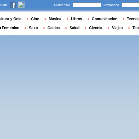
s en
Seudónimo
Contraseña
ltura y Ocio
Cine
Música
Libros
Comunicación
Tecnol
n Femenino
Sexo
Cocina
Salud
Ciencia
Viajes
Ten