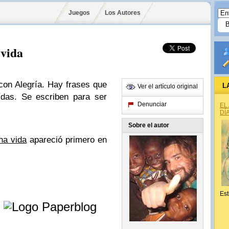
Juegos
Los Autores
 vida
con Alegría. Hay frases que
L
Ver el artículo original
ídas. Se escriben para ser
Denunciar
EL
DÍ
Sobre el autor
na vida
apareció primero en
Est
e