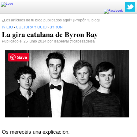
¿Los artículos de tu blog publicados aquí? ¡Propón tu blog!
INICIO
›
CULTURA Y OCIO
›
BYRON
La gira catalana de Byron Bay
Publicado el 25 junio 2014 por
Isabelval
@cabezadeisa
Save
Os merecéis una explicación.