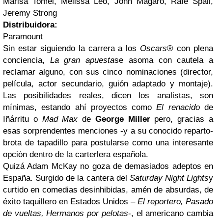
Marisa Tomei, Melissa Leo, John Magaro, Rafe Spall,
Jeremy Strong
Distribuidora:
Paramount
Sin estar siguiendo la carrera a los
Oscars
® con plena
conciencia,
La gran apuesta
se asoma con cautela a
reclamar alguno, con sus cinco nominaciones (director,
película, actor secundario, guión adaptado y montaje).
Las posibilidades reales, dicen los analistas, son
mínimas, estando ahí proyectos como
El renacido
de
Iñárritu o
Mad Max
de
George Miller
pero, gracias a
esas sorprendentes menciones -y a su conocido reparto-
brota de tapadillo para postularse como una interesante
opción dentro de la carterlera española.
Quizá Adam McKay no goza de demasiados adeptos en
España. Surgido de la cantera del
Saturday Night Lights
y
curtido en comedias desinhibidas, amén de absurdas, de
éxito taquillero en Estados Unidos –
El reportero, Pasado
de vueltas, Hermanos por pelotas
-, el americano cambia