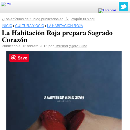
¿Los artículos de tu blog publicados aquí? ¡Propón tu blog!
INICIO
›
CULTURA Y OCIO
›
LA HABITACIÓN ROJA
La Habitación Roja prepara Sagrado
Corazón
Publicado el 16 febrero 2016 por
Jmusind
@jero22ind
Save