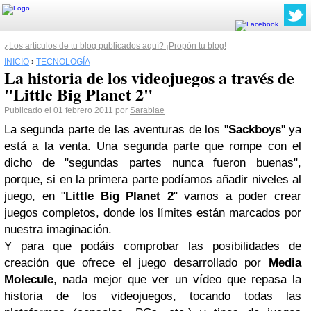
¿Los artículos de tu blog publicados aquí? ¡Propón tu blog!
INICIO
›
TECNOLOGÍA
La historia de los videojuegos a través de
"Little Big Planet 2"
Publicado el 01 febrero 2011 por
Sarabiae
La segunda parte de las aventuras de los "
Sackboys
" ya
está a la venta. Una segunda parte que rompe con el
dicho de "segundas partes nunca fueron buenas",
porque, si en la primera parte podíamos añadir niveles al
juego, en "
Little Big Planet 2
" vamos a poder crear
juegos completos, donde los límites están marcados por
nuestra imaginación.
Y para que podáis comprobar las posibilidades de
creación que ofrece el juego desarrollado por
Media
Molecule
, nada mejor que ver un vídeo que repasa la
historia de los videojuegos, tocando todas las