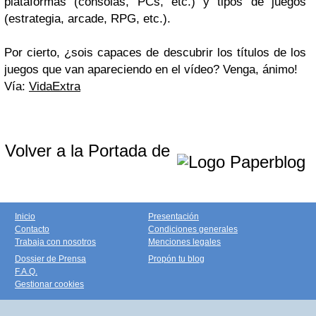
plataformas (consolas, PCs, etc.) y tipos de juegos
(estrategia, arcade, RPG, etc.).
Por cierto, ¿sois capaces de descubrir los títulos de los
juegos que van apareciendo en el vídeo? Venga, ánimo!
Vía:
VidaExtra
Volver a la Portada de
Inicio
Presentación
Contacto
Condiciones generales
Trabaja con nosotros
Menciones legales
Dossier de Prensa
Propón tu blog
F.A.Q.
Gestionar cookies