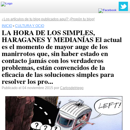
¿Los artículos de tu blog publicados aquí? ¡Propón tu blog!
INICIO
›
CULTURA Y OCIO
LA HORA DE LOS SIMPLES,
HARAGANES Y MEDIANÍAS El actual
es el momento de mayor auge de los
manirrotos que, sin haber estado en
contacto jamás con los verdaderos
problemas, están convencidos de la
eficacia de las soluciones simples para
resolver los pro...
Publicado el 04 noviembre 2015 por
Carlosdelriego