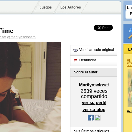
Juegos
Los Autores
 Time
oset
@marilynsclosetb
L
Ver el artículo original
Denunciar
EL
DÍ
Sobre el autor
Marilynscloset
2539
veces
compartido
ver su perfil
ver su blog
Est
Sus últimos artículos