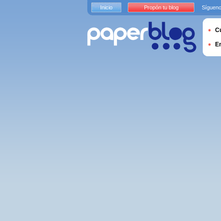
Inicio
Propón tu blog
Sígueno
Cu
E