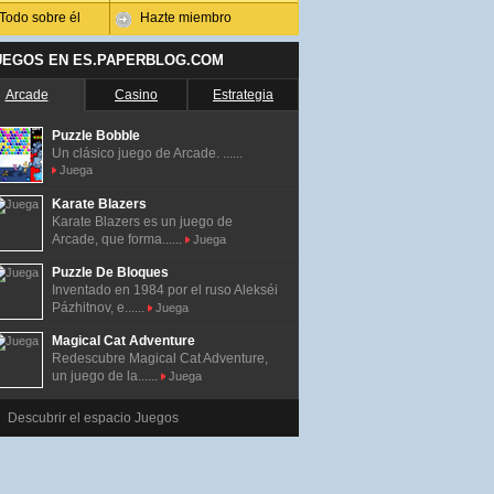
Todo sobre él
Hazte miembro
UEGOS EN ES.PAPERBLOG.COM
Arcade
Casino
Estrategia
Puzzle Bobble
Un clásico juego de Arcade. ......
Juega
Karate Blazers
Karate Blazers es un juego de
Arcade, que forma......
Juega
Puzzle De Bloques
Inventado en 1984 por el ruso Alekséi
Pázhitnov, e......
Juega
Magical Cat Adventure
Redescubre Magical Cat Adventure,
un juego de la......
Juega
Descubrir el espacio Juegos