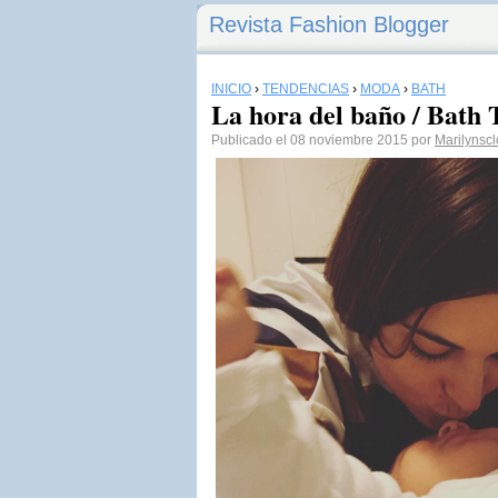
Revista Fashion Blogger
INICIO
›
TENDENCIAS
›
MODA
›
BATH
La hora del baño / Bath
Publicado el 08 noviembre 2015 por
Marilynscl