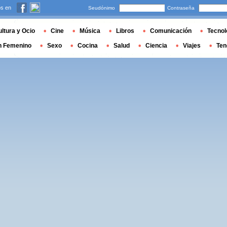
s en
Seudónimo
Contraseña
ltura y Ocio
Cine
Música
Libros
Comunicación
Tecnol
n Femenino
Sexo
Cocina
Salud
Ciencia
Viajes
Ten