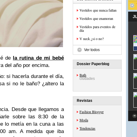
Vestidos que nunca fallan
J
Vestidos que enamoran
Vestidos para eventos de
día
V neck ¿si o no?
Ver todos
lé de
la rutina de mi bebé
Dossier Paperblog
ra del año por encima.
Bath
: si hacerla durante el día,
ciudades
a si no le baño? ¿altero la
Revistas
ncia. Desde que llegamos a
Fashion Blogger
ñarle sobre las 8:30 de la
Moda
e lo metía en la cuna a las
Tendencias
:00 am. A medida que iba