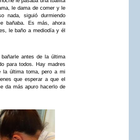
noche le pasaba una toallita
ijama, le dama de comer y le
o nada, siguió durmiendo
le bañaba. Es más, ahora
s, le baño a mediodía y él
bañarle antes de la última
do para todos. Hay madres
 la última toma, pero a mi
ienes que esperar a que el
me da más apuro hacerlo de