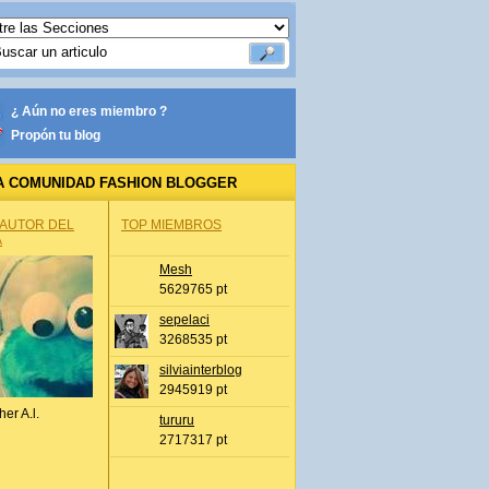
¿ Aún no eres miembro ?
Propón tu blog
A COMUNIDAD FASHION BLOGGER
 AUTOR DEL
TOP MIEMBROS
A
Mesh
5629765 pt
sepelaci
3268535 pt
silviainterblog
2945919 pt
her A.l.
tururu
2717317 pt