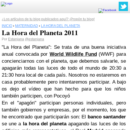
¿Los artículos de tu blog publicados aquí? ¡Propón tu blog!
INICIO
›
MATERNIDAD
›
LA HORA DEL PLANETA
La Hora del Planeta 2011
Por
Estanjana
@estanjana
"La Hora del Planeta": Se trata de una buena iniciativa
anual convocada por
World Wildlife Fund
(WWF) para
concienciarnos con el planeta, que debemos salvarle, se
apagarán todas las luces de todo el mundo de 20:30 a
21:30 hora local de cada país. Nosotros no estaremos en
casa probablemente pero intentaremos participar. A bajo
os dejo el vídeo que han hecho para que los niños
también participen, con Pocoyó
En el "apagón" participan personas individuales, pero
también gobiernos y empresas, por el momento, los que
he encontrado que participarán son: El
banco santander
se une a
la hora del planeta
apagando las luces de los