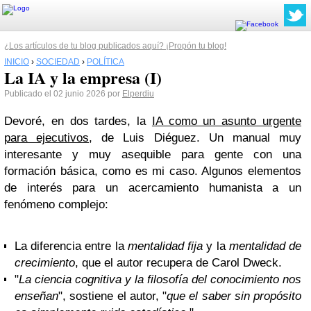
¿Los artículos de tu blog publicados aquí? ¡Propón tu blog!
INICIO
›
SOCIEDAD
›
POLÍTICA
La IA y la empresa (I)
Publicado el 02 junio 2026 por
Elperdiu
Devoré, en dos tardes, la
IA como un asunto urgente
para ejecutivos
, de Luis Diéguez. Un manual muy
interesante y muy asequible para gente con una
formación básica, como es mi caso. Algunos elementos
de interés para un acercamiento humanista a un
fenómeno complejo:
La diferencia entre la
mentalidad fija
y la
mentalidad de
crecimiento
, que el autor recupera de Carol Dweck.
"
La ciencia cognitiva y la filosofía del conocimiento nos
enseñan
", sostiene el autor, "
que el saber sin propósito