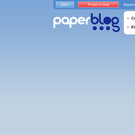
Inicio
Propón tu blog
Sígueno
Cu
E