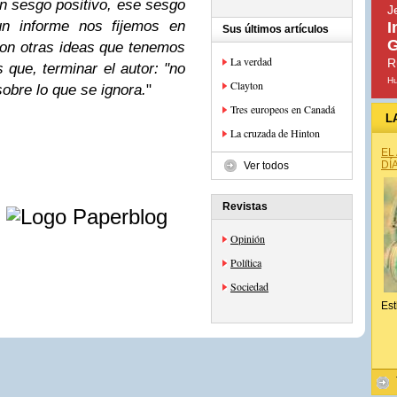
n sesgo positivo, ese sesgo
J
n informe nos fijemos en
I
Sus últimos artículos
G
con otras ideas que tenemos
La verdad
R
 que, terminar el autor: "no
H
Clayton
obre lo que se ignora.
"
Tres europeos en Canadá
L
La cruzada de Hinton
EL
DÍ
Ver todos
e
Revistas
Opinión
Política
Sociedad
Est