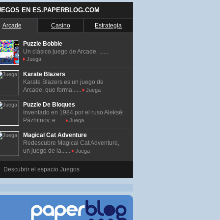
UEGOS EN ES.PAPERBLOG.COM
Arcade
Casino
Estrategia
Puzzle Bobble
Un clásico juego de Arcade. ......
Juega
Karate Blazers
Karate Blazers es un juego de
Arcade, que forma......
Juega
Puzzle De Bloques
Inventado en 1984 por el ruso Alekséi
Pázhitnov, e......
Juega
Magical Cat Adventure
Redescubre Magical Cat Adventure,
un juego de la......
Juega
Descubrir el espacio Juegos