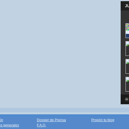
J
ón
Dossier de Prensa
Propón tu blog
s generales
F.A.Q.