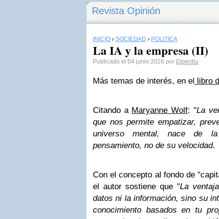
Revista Opinión
INICIO
›
SOCIEDAD
›
POLÍTICA
La IA y la empresa (II)
Publicado el 04 junio 2026 por
Elperdiu
Más temas de interés, en el
libro 
Citando a
Maryanne Wolf
: "
La ver
que nos permite empatizar, preve
universo mental, nace de la
pensamiento, no de su velocidad
.
Con el concepto al fondo de "capit
el autor sostiene que "
La ventaj
datos ni la información, sino su i
conocimiento basados en tu propi