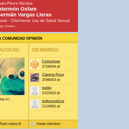
ean-Pierre Nicolas
ntermón Oxfam
ermán Vargas Lleras
usia - Chechenia
Ley de Salud Sexual
ugo Chávez
A COMUNIDAD OPINIÓN
 AUTOR DEL
TOP MIEMBROS
A
Comunicae
3758004 pt
Clarena Roux
2598003 pt
pukko
2325920 pt
her A.l.
estilosrusticos
2129992 pt
Todo sobre él
Hazte miembro