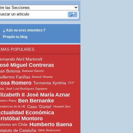
¿ Aún no eres miembro ?
Propón tu blog
EMAS POPULARES
ernando Abril Martorell
osé Miguel Contreras
lan Bolonia
Baltasar Garzón
uillermo Fariñas
Barack Obama
osa Romero
Tormenta Xynthia
23-F
ekia
José Luis Rodríguez Zapatero
lizabeth II
José María Aznar
Ben Bernanke
riano Rajoy
Caso 'Gürtel'
esidencia de la UE
Howard Zinn
ctualidad Económica
ristóbal Montoro
Humberto Baena
eísmo en Chile
statuto de Cataluña
Silvio Berlusconi