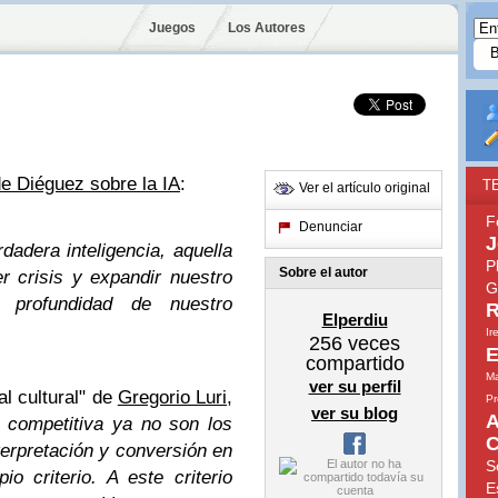
Juegos
Los Autores
de Diéguez sobre la IA
:
T
Ver el artículo original
F
Denunciar
J
dadera inteligencia, aquella
P
Sobre el autor
r crisis y expandir nuestro
G
 profundidad de nuestro
R
Elperdiu
Ir
256
veces
E
compartido
Ma
ver su perfil
al cultural" de
Gregorio Luri
,
Pr
ver su blog
A
a competitiva ya no son los
C
nterpretación y conversión en
S
o criterio. A este criterio
E