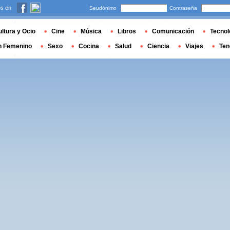
s en
Seudónimo
Contraseña
ltura y Ocio
Cine
Música
Libros
Comunicación
Tecnol
n Femenino
Sexo
Cocina
Salud
Ciencia
Viajes
Ten