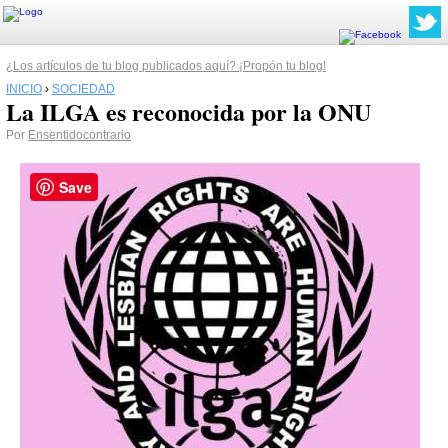
¿Los artículos de tu blog publicados aquí? ¡Propón tu blog!
INICIO
›
SOCIEDAD
La ILGA es reconocida por la ONU
Por
Ensentidocontrario
Save