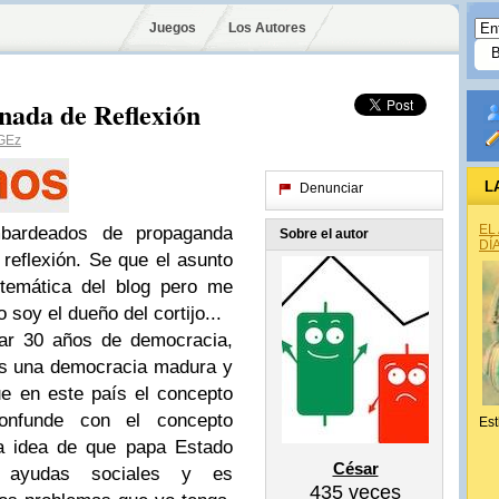
Juegos
Los Autores
nada de Reflexión
GEz
L
Denunciar
EL
bardeados de propaganda
Sobre el autor
DÍ
e reflexión. Se que el asunto
 temática del blog pero me
soy el dueño del cortijo...
ar 30 años de democracia,
os una democracia madura y
e en este país el concepto
onfunde con el concepto
Est
la idea de que papa Estado
César
, ayudas sociales y es
435
veces