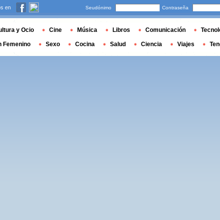
s en
Seudónimo
Contraseña
ltura y Ocio
Cine
Música
Libros
Comunicación
Tecnol
n Femenino
Sexo
Cocina
Salud
Ciencia
Viajes
Ten