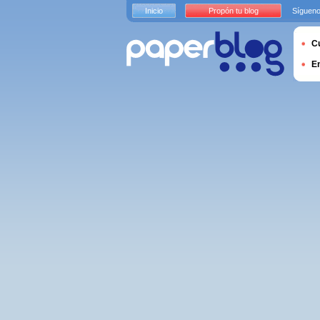
Inicio
Propón tu blog
Sígueno
Cu
E