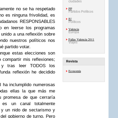
ciudades
imamente no se ha respetado
PP
Partidos Políticos
no es ninguna frivolidad, es
IU
 ciudadanos RESPONSABLES
Políticos
o en leerse los programas
Valencia
Europa
o unido a una reflexión sobre
Fallas Valencia 2011
ndo nuestros políticos nos
Viajes
é partido votar.
nque estas elecciones son
 compartir mis reflexiones;
Revista
a y tras leer TODOS los
Economía
unda reflexión he decidido
 ha inclumplido numerosas
todas ellas la que más me
u promesa de que cerraría
 es un canal totalmente
 y un nido de sectarismo y
del gobierno de turno. Pero