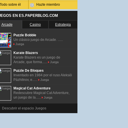
Todo sobre él
Hazte miembro
UEGOS EN ES.PAPERBLOG.COM
Arcade
Casino
Estrategia
Puzzle Bobble
Un clásico juego de Arcade. ......
Juega
Karate Blazers
Karate Blazers es un juego de
Arcade, que forma......
Juega
Puzzle De Bloques
Inventado en 1984 por el ruso Alekséi
Pázhitnov, e......
Juega
Magical Cat Adventure
Redescubre Magical Cat Adventure,
un juego de la......
Juega
Descubrir el espacio Juegos