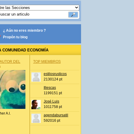
¿ Aún no eres miembro ?
Propón tu blog
A COMUNIDAD ECONOMÍA
 AUTOR DEL
TOP MIEMBROS
A
estilosrusticos
2130124 pt
Illescas
1199151 pt
José Luis
1011758 pt
her A.l.
agendabursatil
592016 pt