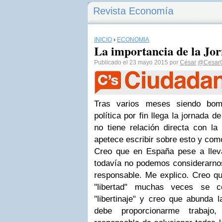
Revista Economía
INICIO
›
ECONOMÍA
La importancia de la Jor
Publicado el 23 mayo 2015 por
César
@Cesar
Tras varios meses siendo bom
política por fin llega la jornada d
no tiene relación directa con la
apetece escribir sobre esto y como 
Creo que en España pese a llev
todavía no podemos considerarn
responsable. Me explico. Creo qu
"libertad" muchas veces se c
"libertinaje" y creo que abunda 
debe proporcionarme trabajo