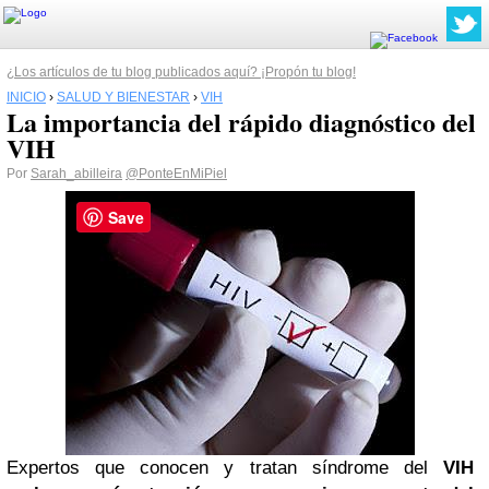
¿Los artículos de tu blog publicados aquí? ¡Propón tu blog!
INICIO
›
SALUD Y BIENESTAR
›
VIH
La importancia del rápido diagnóstico del
VIH
Por
Sarah_abilleira
@PonteEnMiPiel
Save
Expertos que conocen y tratan síndrome del
VIH