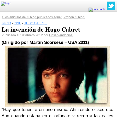
¿Los artículos de tu blog publicados aquí? ¡Propón tu blog!
INICIO
›
CINE
›
HUGO CABRET
La invención de Hugo Cabret
Publicado el 19 febrero 2012 por
Observandocine
(Dirigido por
Martin Scorsese
– USA 2011)
“Hay que tener fe en uno mismo. Ahí reside el secreto.
Aun cuando estaba en el orfanato y recorría las calles