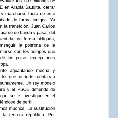
evolver los 100 millones de
E en Arabia Saudita, cerrar
 y marcharse fuera de este
obado de forma indigna. Ya
n la transición. Juan Carlos
mbiarse de bando y pasar del
entida, de forma obligada,
nseguir la poltrona de la
entarse con los tiempos que
 de las pocas excepciones
ropa.
érito aguantando mecha y
 los que no rinde cuenta y a
esuntamente. Un rey modelo
paro y el PSOE defiende de
que se le investigue en el
éndose de perfil.
emos muchos. La sustitución
 la tercera república. Por