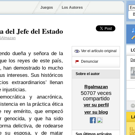
Juegos
Los Autores
a del Jefe del Estado
Almazan
L
Ver el artículo original
iendo dueña y señora de la
que los reyes de este país,
De
Denunciar
I, han demostrado lo mucho
Sobre el autor
sus intereses. Sus históricos
os extraordinarios’ llenan
Rgalmazan
 injusticias.
50707
veces
democrática y anacrónica,
compartido
istencia en la práctica ética
ver su perfil
te rey emérito, que empezó
ver su blog
L
r genocida, y que ha sido
orma delictiva, de rodearse
EL
de su esposa, y de matar
DÍ
Sus últimos artículos