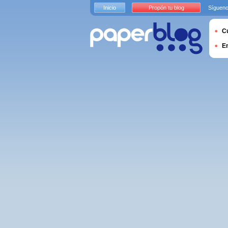
Inicio
Propón tu blog
Sígueno
Cu
E