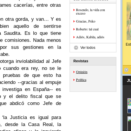
ames cacerías, entre otras
Rosendo, la vida con
exceso
 en otra gorda, y van… Y es
Gracias, Peko
en aquello de sentirse
Roberto: tal cual
 Saudita. Es lo que tiene
Adiós, Kabila, adiós
 de comisiones. Nada menos
Est
por sus gestiones en la
Ver todos
rabe.
torga inviolabilidad al Jefe
Revistas
ó cuando era rey, no se le
Opinión
r pruebas de que esto ha
Política
J
aciendo --gracias al empuje
e investiga en España-- es
o y el delito fiscal que se
que abdicó como Jefe de
‘la Justicia es igual para
o, desde la Casa Real, la