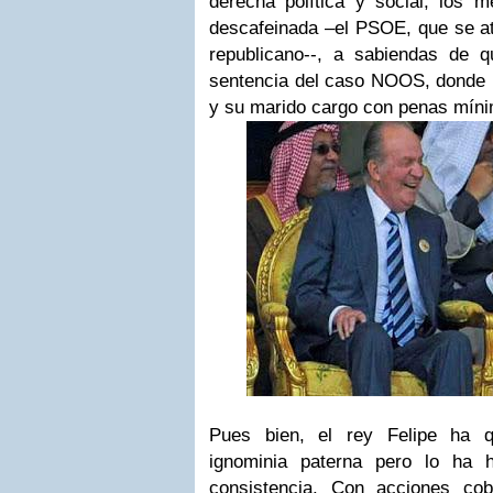
derecha política y social, los m
descafeinada –el PSOE, que se at
republicano--, a sabiendas de 
sentencia del caso NOOS, donde la
y su marido cargo con penas mín
Pues bien, el rey Felipe ha q
ignominia paterna pero lo ha 
consistencia. Con acciones co