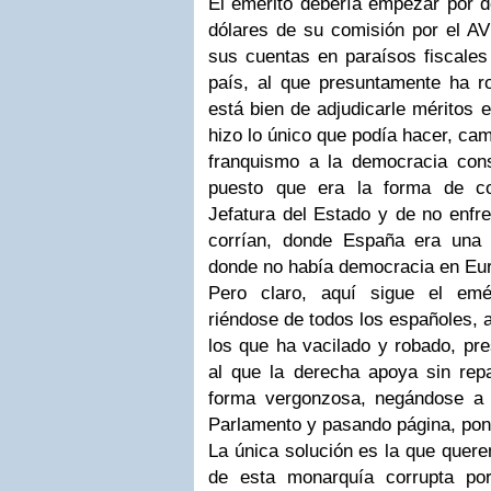
El emérito debería empezar por d
dólares de su comisión por el AV
sus cuentas en paraísos fiscales
país, al que presuntamente ha r
está bien de adjudicarle méritos e
hizo lo único que podía hacer, ca
franquismo a la democracia cons
puesto que era la forma de co
Jefatura del Estado y de no enfr
corrían, donde España era una
donde no había democracia en Eu
Pero claro, aquí sigue el em
riéndose de todos los españoles, a
los que ha vacilado y robado, pr
al que la derecha apoya sin re
forma vergonzosa, negándose a 
Parlamento y pasando página, poni
La única solución es la que quer
de esta monarquía corrupta por