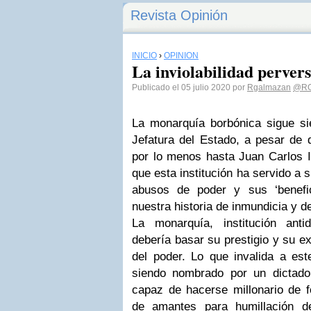
Revista Opinión
INICIO
›
OPINIÓN
La inviolabilidad pervers
Publicado el 05 julio 2020 por
Rgalmazan
@RG
La monarquía borbónica sigue s
Jefatura del Estado, a pesar de 
por lo menos hasta Juan Carlos 
que esta institución ha servido a 
abusos de poder y sus ‘benefici
nuestra historia de inmundicia y de
La monarquía, institución anti
debería basar su prestigio y su ex
del poder. Lo que invalida a es
siendo nombrado por un dictado
capaz de hacerse millonario de f
de amantes para humillación 