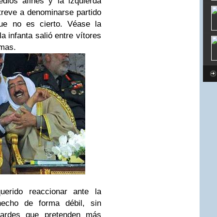
edios afines y la izquierda
reve a denominarse partido
que no es cierto. Véase la
 infanta salió entre vítores
imas.
uerido reaccionar ante la
hecho de forma débil, sin
bardes que pretenden más