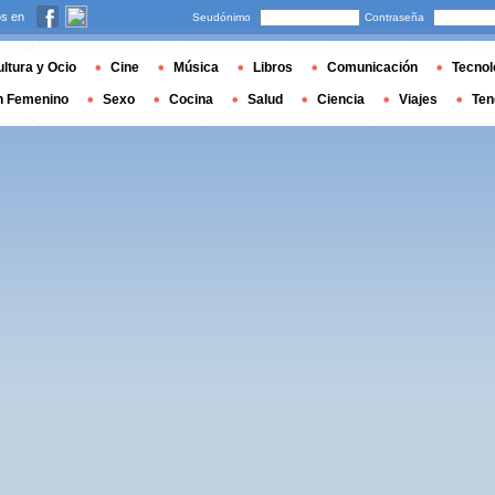
s en
Seudónimo
Contraseña
ltura y Ocio
Cine
Música
Libros
Comunicación
Tecnol
n Femenino
Sexo
Cocina
Salud
Ciencia
Viajes
Ten