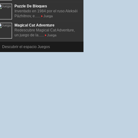
Puzzle De Bloques
Inventado en 1984 por el ruso Alekséi
Pázhitnov, e......
Juega
Magical Cat Adventure
Redescubre Magical Cat Adventure,
un juego de la......
Juega
Descubrir el espacio Juegos