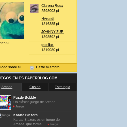
Clarena Roux
2598003 pt
HArendt
1816385 pt
JOHNNY ZURI
1398592 pt
her A.l.
gemitax
1319080 pt
Todo sobre él
Hazte miembro
UEGOS EN ES.PAPERBLOG.COM
Arcade
Casino
Estrategia
Puzzle Bobble
Un clásico juego de Arcade. ......
Juega
Karate Blazers
Karate Blazers es un juego de
Arcade, que forma......
Juega