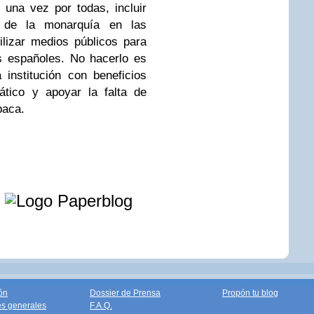
e una vez por todas, incluir
n de la monarquía en las
ilizar medios públicos para
s españoles. No hacerlo es
institución con beneficios
tico y apoyar la falta de
paca.
e
ón
Dossier de Prensa
Propón tu blog
s generales
F.A.Q.