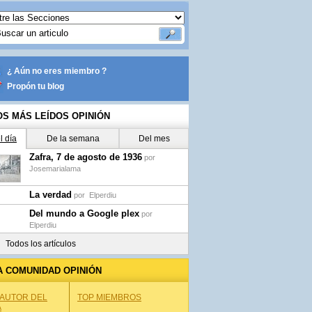
¿ Aún no eres miembro ?
Propón tu blog
OS MÁS LEÍDOS OPINIÓN
l día
De la semana
Del mes
Zafra, 7 de agosto de 1936
por
Josemarialama
La verdad
por
Elperdiu
Del mundo a Google plex
por
Elperdiu
Todos los artículos
A COMUNIDAD OPINIÓN
 AUTOR DEL
TOP MIEMBROS
A